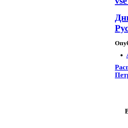
vse
Дн
Ру
Опуб
Рас
Пет