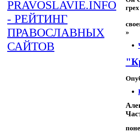
грех
Н
свое
»
"К
Опуб
Але
Час
поне