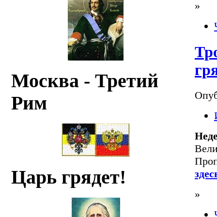
»
Тр
гр
Москва - Третий
Опуб
Рим
Неде
Вели
Проп
Царь грядет!
здес
»