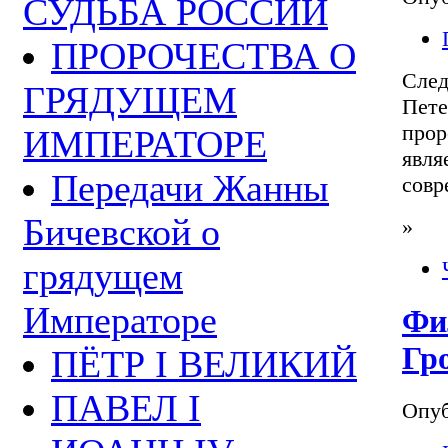
СУДЬБА РОССИИ
ПРОРОЧЕСТВА О
Сле
ГРЯДУЩЕМ
Пет
прор
ИМПЕРАТОРЕ
явл
Передачи Жанны
совр
Бичевской о
»
грядущем
Императоре
Фи
Гр
ПЁТР I ВЕЛИКИЙ
ПАВЕЛ I
Опуб