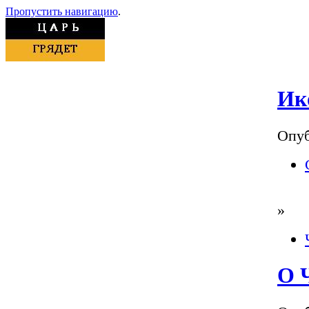
Пропустить навигацию
.
Ик
Опуб
»
О 