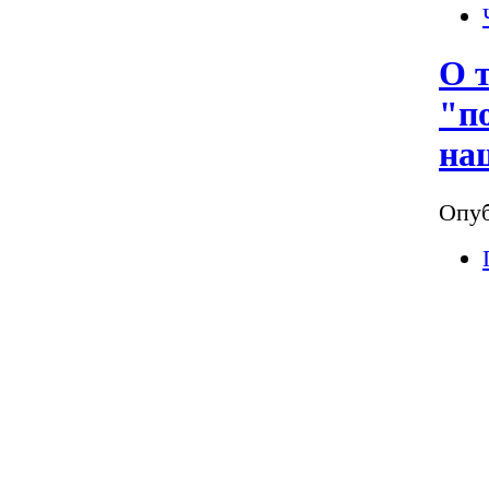
О 
"п
на
Опуб