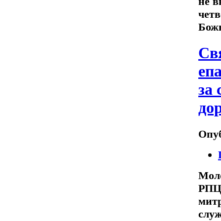
не в
четв
Божь
Св
еп
за
до
Опуб
Мол
РПЦ
митр
служ