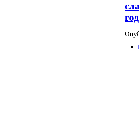
сл
год
Опуб