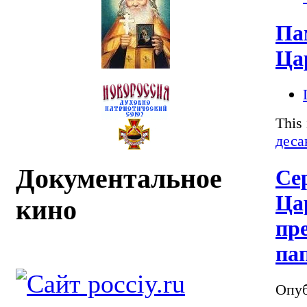
Па
Ца
This
деса
Документальное
Се
Ца
кино
пр
па
Опуб