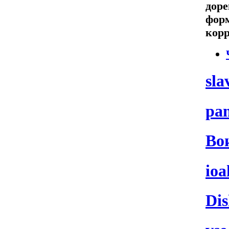
дор
форм
кор
sla
pa
Во
ioa
Dis