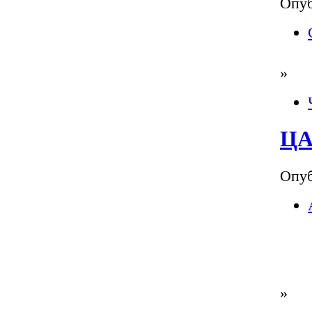
Опуб
»
ЦА
Опуб
»