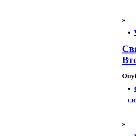
»
Св
Вт
Опуб
СВ
»