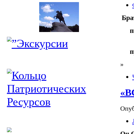
Бра
п
п
»
«В
Опуб
Он С