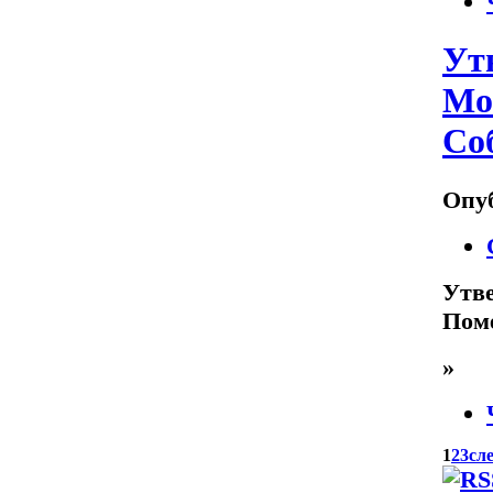
Ут
Мо
Соб
Опуб
Утве
Пом
»
1
2
3
сл