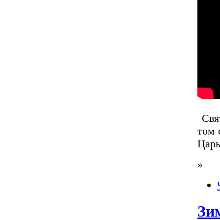
Свят
том 
Царь
»
Зи