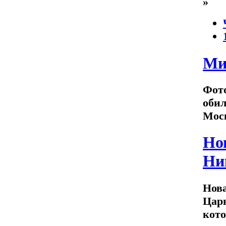
»
Ми
Фото
обил
Моск
Но
Ни
Нова
Царь
кото