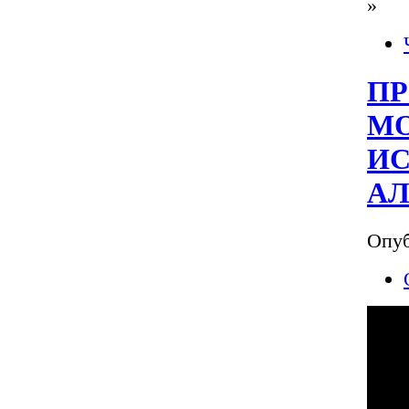
»
ПР
МО
И
АЛ
Опуб