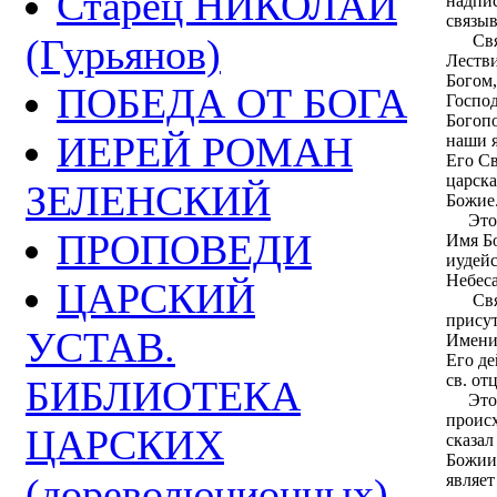
Старец НИКОЛАЙ
надпис
связыв
(Гурьянов)
Свято
Лестви
Богом,
ПОБЕДА ОТ БОГА
Господ
Богопо
ИЕРЕЙ РОМАН
наши 
Его Св
царска
ЗЕЛЕНСКИЙ
Божие
Это п
ПРОПОВЕДИ
Имя Бо
иудейс
Небес
ЦАРСКИЙ
Свято
присут
УСТАВ.
Имени.
Его де
св. от
БИБЛИОТЕКА
Это с
происх
ЦАРСКИХ
сказал
Божии 
(дореволюционных)
являет