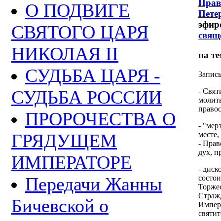
Прав
О ПОДВИГЕ
Пете
эфир
СВЯТОГО ЦАРЯ
свящ
НИКОЛАЯ II
на т
СУДЬБА ЦАРЯ -
Запис
СУДЬБА РОССИИ
- Свят
молить
правос
ПРОРОЧЕСТВА О
- "мер
ГРЯДУЩЕМ
месте,
- Пра
дух, п
ИМПЕРАТОРЕ
- диск
Передачи Жанны
состои
Торже
Стражд
Бичевской о
Импера
святит