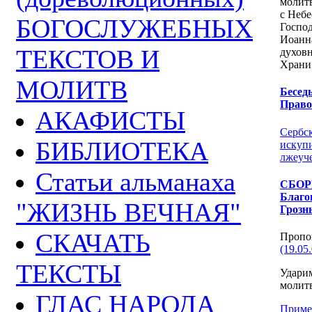
молитв
с Неб
БОГОСЛУЖЕБНЫХ
Госпо
Иоанн
ТЕКСТОВ И
духов
Храни
МОЛИТВ
Бесед
Право
АКАФИСТЫ
Сербск
БИБЛИОТЕКА
искупи
лжеуч
Статьи альманаха
СБОР
Благо
"ЖИЗНЬ ВЕЧНАЯ"
Грозн
СКАЧАТЬ
Пропо
(19.05
ТЕКСТЫ
Удари
моли
ГЛАС НАРОДА
Приме