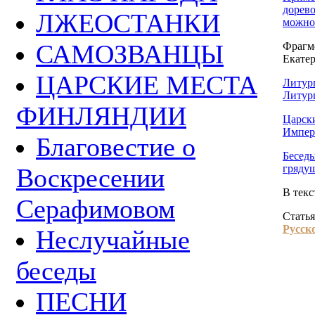
дорев
ЛЖЕОСТАНКИ
можно
САМОЗВАНЦЫ
Фрагм
Екате
ЦАРСКИЕ МЕСТА
Литург
Литург
ФИНЛЯНДИИ
Царск
Импер
Благовестие о
Беседы
гряду
Воскресении
В тек
Серафимовом
Статья
Русск
Неслучайные
беседы
ПЕСНИ