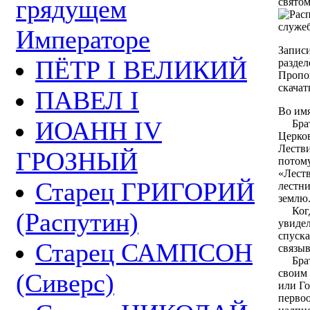
грядущем
святом
Императоре
Записи
ПЁТР I ВЕЛИКИЙ
разде
Пропо
скачат
ПАВЕЛ I
Во имя
ИОАНН IV
Брать
Церков
Лестви
ГРОЗНЫЙ
потому
«Леств
Старец ГРИГОРИЙ
лестни
землю
Когда
(Распутин)
увидел
спуска
Старец САМПСОН
связыв
Братья
своим 
(Сиверс)
или Го
первоо