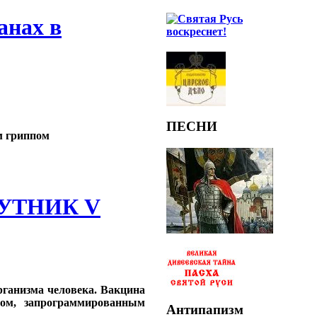
анах в
ПЕСНИ
м гриппом
УТНИК V
рганизма человека. Вакцина
ом, запрограммированным
Антипапизм