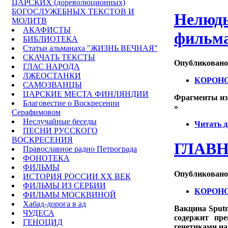
ЦАРСКИХ (дореволюционных)
БОГОСЛУЖЕБНЫХ ТЕКСТОВ И
Нелюдь
МОЛИТВ
АКАФИСТЫ
фильм
БИБЛИОТЕКА
Статьи альманаха "ЖИЗНЬ ВЕЧНАЯ"
СКАЧАТЬ ТЕКСТЫ
Опубликовано m
ГЛАС НАРОДА
ЛЖЕОСТАНКИ
КОРОН
САМОЗВАНЦЫ
ЦАРСКИЕ МЕСТА ФИНЛЯНДИИ
Фрагменты из 
Благовестие о Воскресении
»
Серафимовом
Неслучайные беседы
Читать д
ПЕСНИ РУССКОГО
ВОСКРЕСЕНИЯ
ГЛАВН
Православное радио Петрограда
ФОНОТЕКА
ФИЛЬМЫ
Опубликовано m
ИСТОРИЯ РОССИИ ХХ ВЕК
ФИЛЬМЫ ИЗ СЕРБИИ
КОРОН
ФИЛЬМЫ МОСКВИНОЙ
Хабад-дорога в ад
Вакцина Sputn
ЧУДЕСА
содержит пр
ГЕНОЦИД
генетиками на