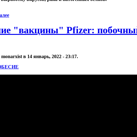
алее
ие "вакцины" Pfizer: побочны
onarxist в 14 январь, 2022 - 23:17.
ОБЕСИЕ