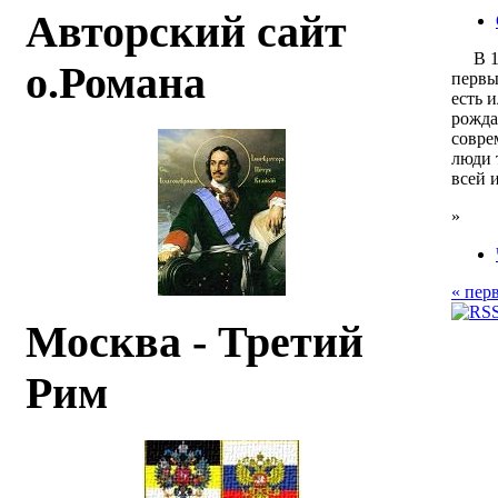
Авторский сайт
В 198
о.Романа
первы
есть 
рождае
совре
люди 
всей 
»
« пер
Москва - Третий
Рим