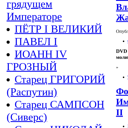
грядущем
Вл
Императоре
Жа
ПЁТР I ВЕЛИКИЙ
Опубли
ПАВЕЛ I
ИОАНН IV
DVD 
моли
ГРОЗНЫЙ
»
Старец ГРИГОРИЙ
(Распутин)
Фо
Им
Старец САМПСОН
II
(Сиверс)