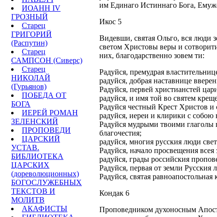
им Единаго Истиннаго Бога, Емуже
ИОАНН IV
ГРОЗНЫЙ
Икос 5
Старец
ГРИГОРИЙ
Видевши, святая Ольго, вся люди 
(Распутин)
светом Христовы веры и сотворит
Старец
них, благодарственно зовем ти:
САМПСОН (Сиверс)
Старец
Радуйся, премудрая властительнице
НИКОЛАЙ
радуйся, добрая наставнице вверен
(Гурьянов)
Радуйся, первей христианстей цар
ПОБЕДА ОТ
радуйся, и имя той во святем кре
БОГА
Радуйся честный Крест Христов и 
ИЕРЕЙ РОМАН
радуйся, иереи и клирики с собою 
ЗЕЛЕНСКИЙ
Радуйся мудрыми твоими глаголы п
ПРОПОВЕДИ
благочестия;
ЦАРСКИЙ
радуйся, многия русския люди све
УСТАВ.
Радуйся, начало просвещения всея
БИБЛИОТЕКА
радуйся, грады российския пропов
ЦАРСКИХ
Радуйся, первая от земли Русския 
(дореволюционных)
Радуйся, святая равноапостольная 
БОГОСЛУЖЕБНЫХ
ТЕКСТОВ И
Кондак 6
МОЛИТВ
АКАФИСТЫ
Проповедником духоносным Апосто