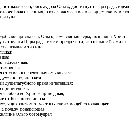
потщалася еси, богомудрая Ольго, достигнути Царьграда, идеж
ловес Божественных, распалалася еси всем сердцем твоим в лю
ллилуиа.
добь восприяла еси, Ольго, семя святыя веры, познавши Христа
у патриарха Царьграда, иже и предрече ти, яко отныне блажити 
сие, взываем ти сице:
льшая;
вшая.
ю избежавшая;
стяжавшая.
ия от скверны греховныя омывшаяся;
 духовно родившаяся.
тей душепагубного врана излетевшая;
о прилетевшая.
м с собою ко Христу приведшая;
ние от Бога получившая.
иходящих светом от честных твоих мощей осиявающая;
 на пользу, подавающая.
княгине Ольго богомудрая.