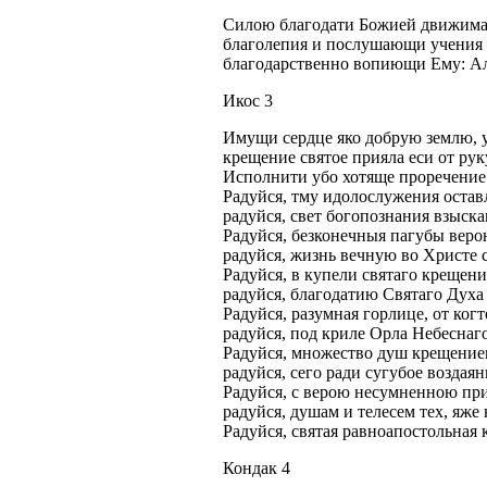
Силою благодати Божией движима, 
благолепия и послушающи учения с
благодарственно вопиющи Ему: А
Икос 3
Имущи сердце яко добрую землю, у
крещение святое прияла еси от рук
Исполнити убо хотяще проречение 
Радуйся, тму идолослужения остав
радуйся, свет богопознания взыска
Радуйся, безконечныя пагубы веро
радуйся, жизнь вечную во Христе 
Радуйся, в купели святаго крещен
радуйся, благодатию Святаго Духа
Радуйся, разумная горлице, от ког
радуйся, под криле Орла Небеснаг
Радуйся, множество душ крещение
радуйся, сего ради сугубое воздая
Радуйся, с верою несумненною пр
радуйся, душам и телесем тех, яже
Радуйся, святая равноапостольная 
Кондак 4