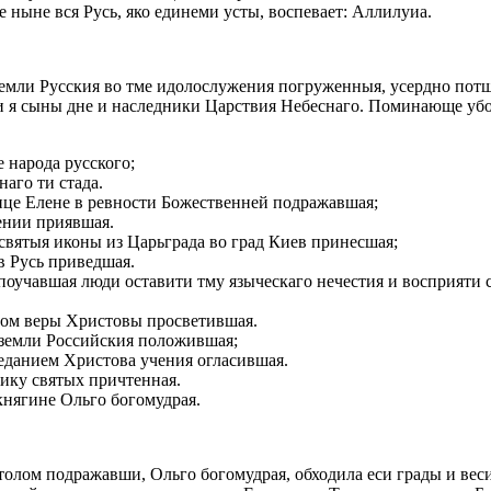
 ныне вся Русь, яко единеми усты, воспевает: Аллилуиа.
земли Русския во тме идолослужения погруженныя, усердно потщ
и я сыны дне и наследники Царствия Небеснаго. Поминающе убо
 народа русского;
наго ти стада.
ице Елене в ревности Божественней подражавшая;
щении приявшая.
святыя иконы из Царьграда во град Киев принесшая;
в Русь приведшая.
оучавшая люди оставити тму языческаго нечестия и восприяти 
том веры Христовы просветившая.
 земли Российския положившая;
еданием Христова учения огласившая.
лику святых причтенная.
княгине Ольго богомудрая.
лом подражавши, Ольго богомудрая, обходила еси грады и веси