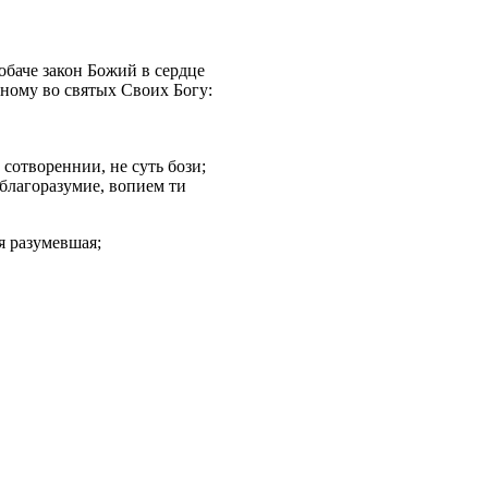
 обаче закон Божий в сердце
вному во святых Своих Богу:
сотвореннии, не суть бози;
 благоразумие, вопием ти
я разумевшая;