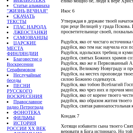
БИБЛИОТЕКА
елико мощно бе, люди к вере Хрис
Статьи альманаха
"ЖИЗНЬ ВЕЧНАЯ"
Икос 6
СКАЧАТЬ
Утверждая в державе твоей начаток
ТЕКСТЫ
при реце Велицей у града Пскова. 
ГЛАС НАРОДА
просветительнице своей, похвальн
ЛЖЕОСТАНКИ
САМОЗВАНЦЫ
Радуйся, яко от чистаго источник
ЦАРСКИЕ
радуйся, яко тем нас научила еси 
МЕСТА
Радуйся, идольских требищ и кум
ФИНЛЯНДИИ
радуйся, святых Божиих храмов со
Благовестие о
Радуйся, яко же и Первозванный 
Воскресении
радуйся, Великому Новуграду и п
Серафимовом
Радуйся, на местех проповеди твое
Неслучайные
силою Божиею содевахуся.
беседы
Радуйся, яко тобою Всеблагий Гос
ПЕСНИ
радуйся, яко чрез них и прочия мн
РУССКОГО
Радуйся, яко от корене твоего чес
ВОСКРЕСЕНИЯ
радуйся, яко образом жития твоег
Православное
Радуйся, святая равноапостольная 
радио Петрограда
ФОНОТЕКА
Кондак 7
ФИЛЬМЫ
ИСТОРИЯ
Хотящи избавити сына твоего Свят
РОССИИ ХХ ВЕК
веровати в Бога истиннаго. Но той