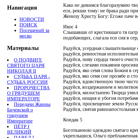
Како не дивимся благоразумию тво
Навигация
еси, рекши тому: не брака ради п
Жениху Христу Богу: Егоже паче в
НОВОСТИ
ПОИСК
Икос 4
Посещений за
Слышавши от крестившаго тя патри
месяц
подобающих, слагала еси сия в се
Материалы
Радуйся, усердная слышательнице 
радуйся, ревностная исполнительн
Радуйся, ниву сердца твоего очис
О ПОДВИГЕ
радуйся, слезами покаяния оросив
СВЯТОГО ЦАРЯ
Радуйся, яко семя слова Божия в се
НИКОЛАЯ II
радуйся, яко семя сие прозябе и с
СУДЬБА ЦАРЯ -
Радуйся, вдовственную твою чист
СУДЬБА РОССИИ
радуйся, воздержанием и молитво
ПРОРОЧЕСТВА
Радуйся, милостынею Творца умил
О ГРЯДУЩЕМ
радуйся, нищия и убогия потребам
ИМПЕРАТОРЕ
Радуйся, просвещение земли Русск
Передачи Жанны
Радуйся, святая равноапостольная 
Бичевской о
грядущем
Кондак 5
Императоре
ПЁТР I
Боготканною одеждою святаго кре
ВЕЛИКИЙ
укрепльшися, Ольго преблаженная,
ПАВЕЛ I