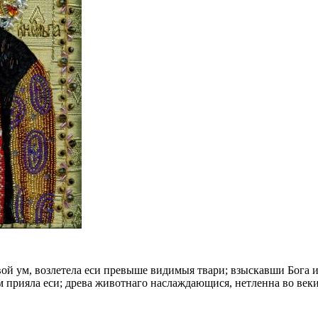
й ум, возлетела еси превыше видимыя твари; взыскавши Бога и 
 прияла еси; древа животнаго наслаждающися, нетленна во век