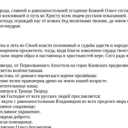
рода, славней и равноапостольней угоднице Божией Ольге состав
 возсиявшей и путь ко Христу всем людем русским показавшей.
споду, ограждай нас от всяких бед молитвами твоими, да зовем т
огомудрая.
ена и лета во Своей власти положивый и судьбы царств и народо
рещением просветити, тогда, видя благое изволение сердца твоего
ским людем образ и наставница в христианстей вере. Сего ради в
 звездо, от Первозваннаго Апостола на горах Киевских предвозв
 светло возблиставшая.
истова, от дивнаго языческаго корене прозябшая;
неяже велие правоверия древо на земли нашей возрасте.
ветительнице наша;
анятися в Троице Творцу.
Имя Господне от всех русских людей прославляется;
мя вкупе с равноапостольным Владимиром во всех пределех мира 
ховное сокровище;
еславное украшение.
рядная доброто;
лагая помощнице.
княгине Ольго богомудрая.