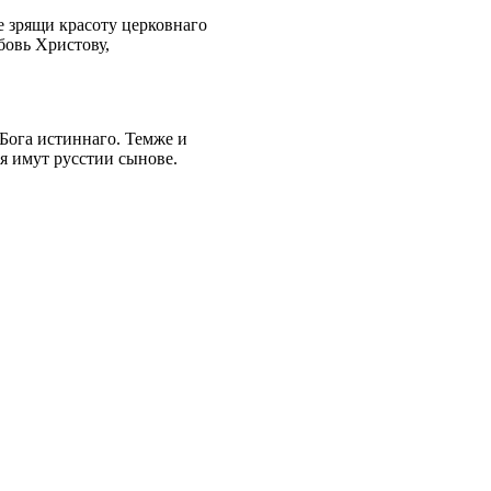
е зрящи красоту церковнаго
бовь Христову,
 Бога истиннаго. Темже и
тя имут русстии сынове.