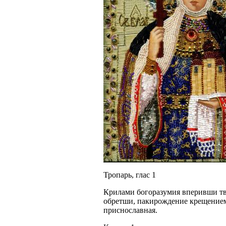
Тропарь, глас 1
Крилами богоразумия вперивши тво
обретши, пакирождение крещением
приснославная.