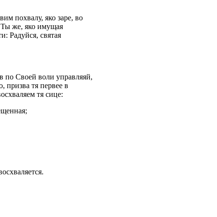
им похвалу, яко заре, во
 Ты же, яко имущая
и: Радуйся, святая
в по Своей воли управляяй,
, призва тя первее в
осхваляем тя сице:
ещенная;
восхваляется.