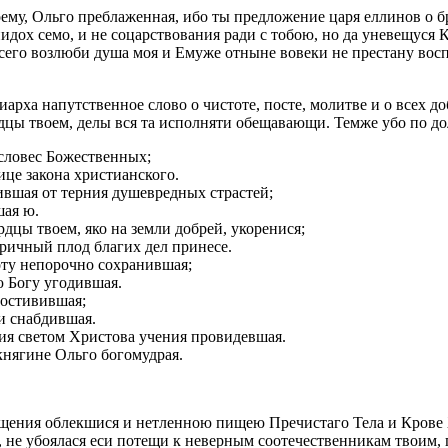
ему, Ольго преблаженная, ибо ты предложение царя еллинов о б
риидох семо, и не соцарствования ради с тобою, но да уневещус
сего возлюби душа моя и Емуже отныне вовеки не престану вос
арха напутственное слово о чистоте, посте, молитве и о всех д
рдцы твоем, делы вся та исполняти обещавающи. Темже убо по до
словес Божественных;
ице закона христианского.
тившая от терния душевредных страстей;
шая ю.
рдцы твоем, яко на земли добрей, укоренися;
торичный плод благих дел принесе.
оту непорочно сохранившая;
ю Богу угодившая.
остивившая;
и снабдившая.
ия светом Христова учения провидевшая.
княгине Ольго богомудрая.
щения облекшися и нетленною пищею Пречистаго Тела и Крове
 не убоялася еси потещи к неверным соотечественникам твоим,