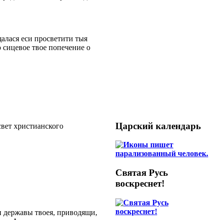
алася еси просветити тыя
 сицевое твое попечение о
Царский календарь
свет христианского
Святая Русь
воскреснет!
 державы твоея, приводящи,