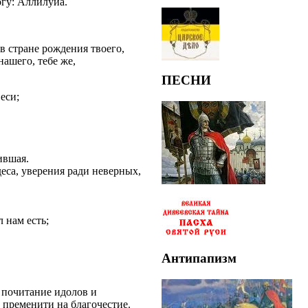
гу: Аллилуиа.
в стране рождения твоего,
ашего, тебе же,
ПЕСНИ
еси;
ившая.
еса, уверения ради неверных,
 нам есть;
Антипапизм
 почитание идолов и
е пременити на благочестие.