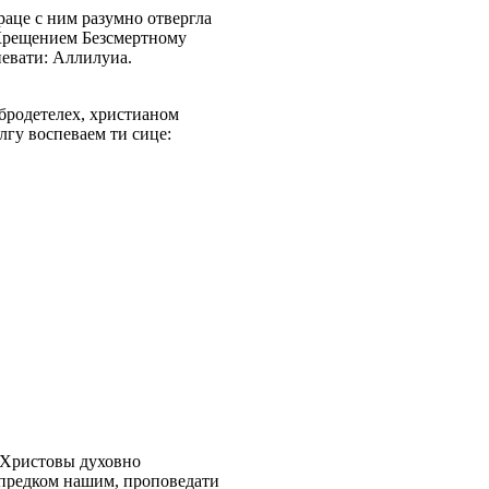
раце с ним разумно отвергла
я Крещением Безсмертному
певати: Аллилуиа.
обродетелех, христианом
лгу воспеваем ти сице:
 Христовы духовно
 предком нашим, проповедати