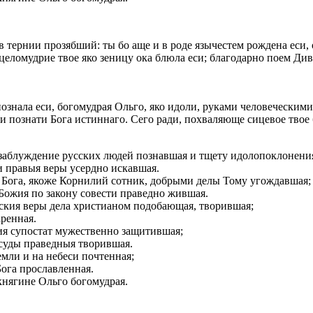
 в тернии прозябший: ты бо аще и в роде язычестем рождена еси,
 целомудрие твое яко зеницу ока блюла еси; благодарно поем Ди
ознала еси, богомудрая Ольго, яко идоли, руками человеческими 
си познати Бога истиннаго. Сего ради, похваляюще сицевое твое
х заблуждение русских людей познавшая и тщету идолопоклонени
и правыя веры усердно искавшая.
 Бога, якоже Корнилий сотник, добрыми делы Тому угождавшая;
 Божия по закону совести праведно жившая.
ския веры дела христианом подобающая, творившая;
аренная.
ия супостат мужественно защитившая;
 суды праведныя творившая.
емли и на небеси почтенная;
Бога прославленная.
княгине Ольго богомудрая.