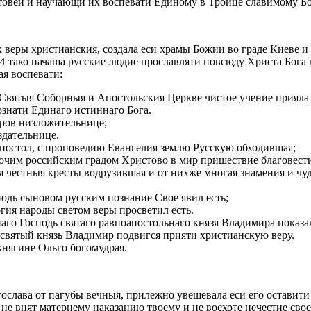
товей и научающи их воспевати Единому в Троице славимому Бо
 веры христианския, создала еси храмы Божии во граде Киеве и 
И тако начаша русские людие прославляти повсюду Христа Бога н
ая воспевати:
а Святыя Соборныя и Апостольския Церкве чистое учение прияла 
познати Единаго истиннаго Бога.
иров низложительнице;
здательнице.
Апостол, с проповедию Евангелия землю Русскую обходившая;
рочим российским градом Христово в мир пришествие благовест
я честныя кресты водрузившая и от нихже многая знамения и чуд
подь сыновом русским познание Свое явил есть;
огия народы светом веры просветил есть.
тнаго Господь святаго равпоапостольнаго князя Владимира показал
о святый князь Владимир подвигся прияти христианскую веру.
княгине Ольго богомудрая.
ослава от пагубы вечныя, прилежно увещевала еси его оставити
 не внят матернему наказанию твоему и не восхоте нечестие сво