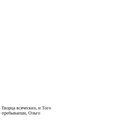
Творца всяческих, и Того
и пребываеши, Ольго