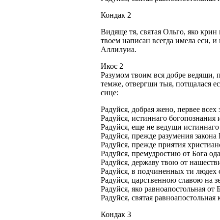
Кондак 2
Видяще тя, святая Ольго, яко крин
твоем написан всегда имела еси, и
Аллилуиа.
Икос 2
Разумом твоим вся добре ведящи, п
темже, отвергши тыя, потщалася е
сице:
Радуйся, добрая жено, первее все
Радуйся, истиннаго богопознания 
Радуйся, еще не ведущи истиннаго
Радуйся, прежде разумения закона
Радуйся, прежде приятия христиан
Радуйся, премудростию от Бога од
Радуйся, державу твою от нашеств
Радуйся, в подчиненных ти людех
Радуйся, царственною славою на з
Радуйся, яко равноапостольная от 
Радуйся, святая равноапостольная 
Кондак 3