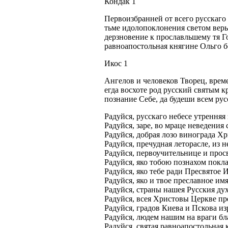
Кондак 1
Первоизбранней от всего русскаго 
тьме идолопоклонения светом веры
дерзновение к прославльшему тя Го
равноапостольная княгине Ольго б
Икос 1
Ангелов и человеков Творец, врем
егда восхоте род русский святым к
познание Себе, да будеши всем рус
Радуйся, русскаго небесе утренняя
Радуйся, заре, во мраце неведения
Радуйся, добрая лозо винограда Хр
Радуйся, пречудная леторасле, из 
Радуйся, первоучительнице и прос
Радуйся, яко тобою познахом покл
Радуйся, яко тебе ради Пресвятое 
Радуйся, яко и твое преславное и
Радуйся, страны нашея Русския ду
Радуйся, всея Христовы Церкве пр
Радуйся, градов Киева и Пскова из
Радуйся, людем нашим на враги б
Радуйся, святая равноапостольная 