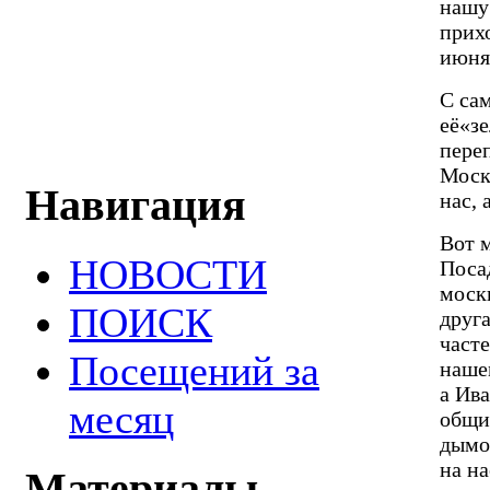
нашу
прих
июня
С са
её«з
переп
Моск
Навигация
нас, 
Вот 
НОВОСТИ
Поса
моск
ПОИСК
друга
часте
Посещений за
нашем
а Ив
месяц
общих
дымо
на на
Материалы