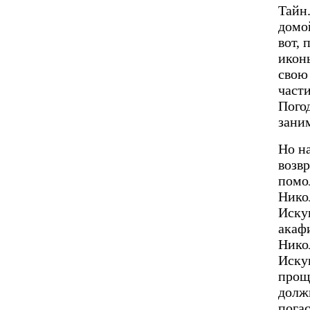
Тайн.
домой
вот, 
икон
свою
части
Погод
зани
Но н
возв
помо
Нико
Иску
акаф
Никол
Иску
проще
долж
пога