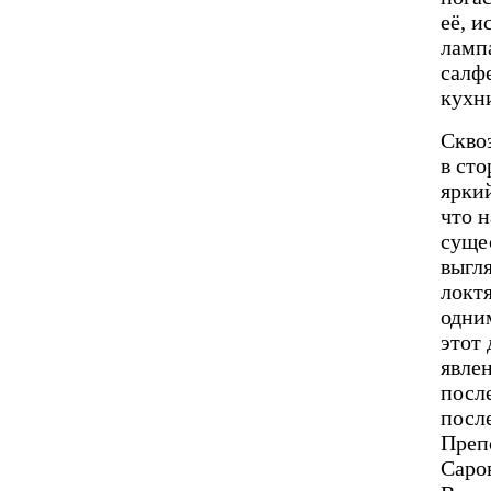
её, и
лампа
салфе
кухни
Скво
в ст
ярки
что н
сущес
выгля
локтя
одни
этот
явле
посл
посл
Преп
Саров