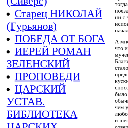
(Сиверс)
тогда
поезд
Старец НИКОЛАЙ
ни с 
(Гурьянов)
испов
начал
ПОБЕДА ОТ БОГА
А мне
что 
ИЕРЕЙ РОМАН
муче
ЗЕЛЕНСКИЙ
Благ
стал
ПРОПОВЕДИ
предс
куск
ЦАРСКИЙ
спосо
было
УСТАВ.
обыч
чем у
БИБЛИОТЕКА
любо
и ше
ЦАРСКИХ
совер