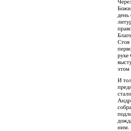
Чере
Божие
день 
литур
прав
Благ
Стоя 
перв
руке 
высту
этом 
И тол
пред
стало
Андр
собра
подл
дожда
ним.