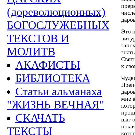
прерв
(дореволюционных)
числ
даро
БОГОСЛУЖЕБНЫХ
Это 
ТЕКСТОВ И
литу
запом
МОЛИТВ
знат
Свят
АКАФИСТЫ
к св
БИБЛИОТЕКА
Чудес
Преп
Статьи альманаха
даро
мне к
"ЖИЗНЬ ВЕЧНАЯ"
кото
прош
СКАЧАТЬ
шаг о
покая
ТЕКСТЫ
котор