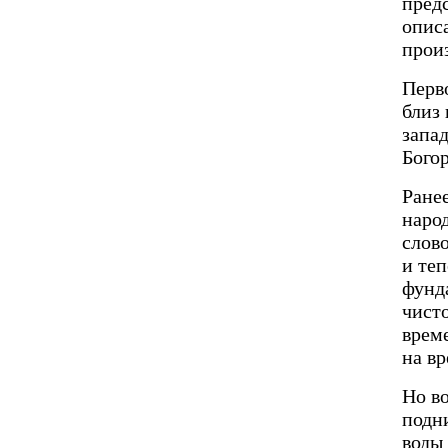
пред
описа
прои
Перв
близ 
запа
Богор
Ранее
народ
слово
и теп
фунд
чисто
врем
на вр
Но в
подни
воды