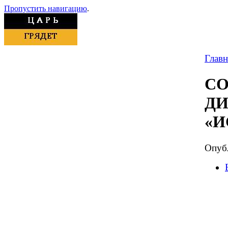
Пропустить навигацию
.
Главн
С
ДИ
«И
Опубл