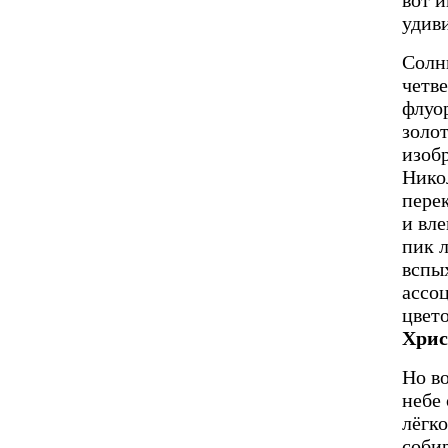
удив
Солн
четв
флуо
золо
изоб
Нико
перек
и вле
пик 
вспы
ассоц
цвето
Хрис
Но в
небе
лёгк
собир