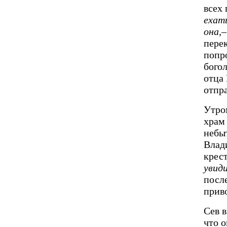
всех 
ехат
она,–
пере
попро
богол
отца 
отпр
Утро
храм
небы
Влад
крест
увид
после
прив
Сев в
что о