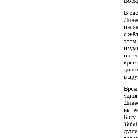
Воск
В ра
Диве
пасха
с жёл
этом,
изум
ните
крест
диаго
в др
Врем
удив
Дивее
выте
Богу,
Тебе!
душе
вот 