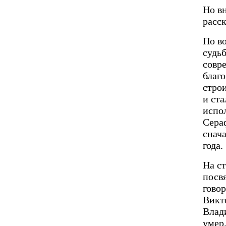
Но вн
расск
По в
судьб
совр
благ
строи
и ста
испо
Сера
снача
года.
На с
посв
гово
Викт
Влад
умер