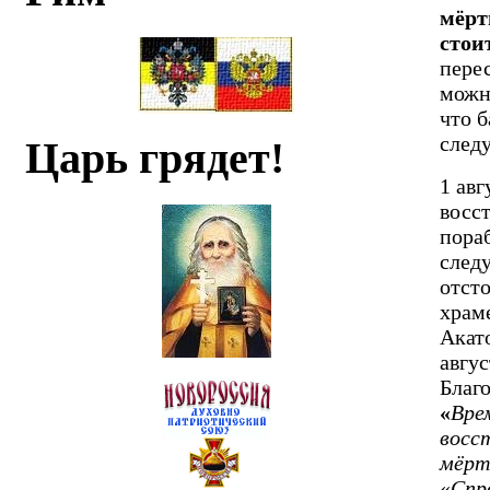
мёрт
стои
перес
можно
что 
след
Царь грядет!
1 авг
восст
пора
след
отсто
храме
Акат
авгус
Благо
«
Врем
восс
мёрт
«
Спр