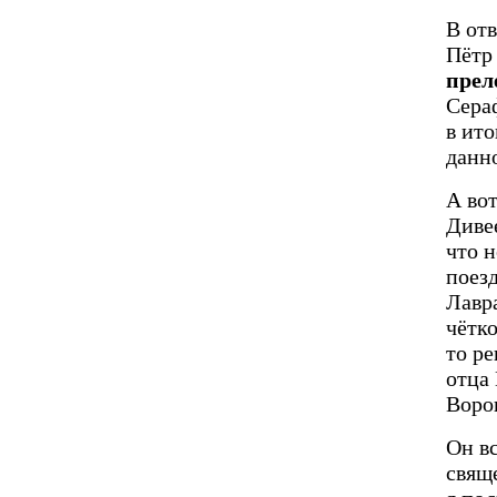
В отв
Пётр
прел
Сера
в ито
данно
А во
Дивее
что 
поез
Лавра
чётко
то р
отца
Ворон
Он в
свящ