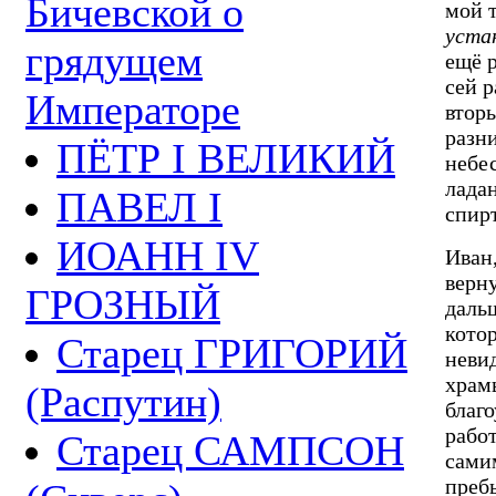
Бичевской о
мой 
устан
грядущем
ещё р
сей р
Императоре
вторы
разни
ПЁТР I ВЕЛИКИЙ
небес
ладан
ПАВЕЛ I
спирт
ИОАНН IV
Иван
верну
ГРОЗНЫЙ
даль
кото
Старец ГРИГОРИЙ
неви
храмы
(Распутин)
благо
рабо
Старец САМПСОН
самим
пребы