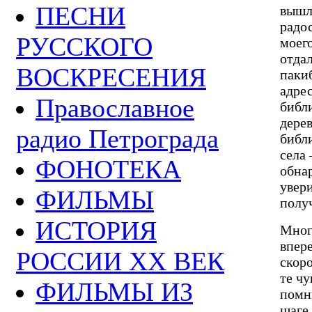
ПЕСНИ
вышл
радо
РУССКОГО
моего
отда
ВОСКРЕСЕНИЯ
пакиб
адрес
Православное
библ
дере
радио Петрограда
библ
села 
ФОНОТЕКА
обнар
увер
ФИЛЬМЫ
полу
ИСТОРИЯ
Много
впере
РОССИИ ХХ ВЕК
скор
те ч
ФИЛЬМЫ ИЗ
помн
шаге