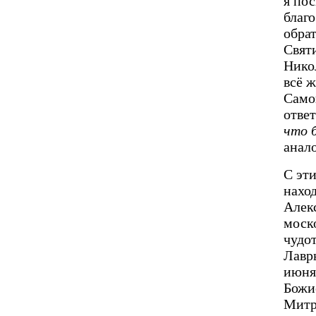
я по
благо
обрат
Свят
Нико
всё 
Самог
отве
что 
анал
С эт
нахо
Алекс
моск
чудо
Лавр
июня
Божи
Митр