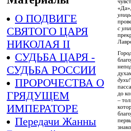
чувст
«Да»,
улиц
О ПОДВИГЕ
прове
с ули
СВЯТОГО ЦАРЯ
прекр
НИКОЛАЯ II
Лавр
Горо
СУДЬБА ЦАРЯ -
благ
непод
СУДЬБА РОССИИ
духа
духи!
ПРОРОЧЕСТВА О
пасс
ГРЯДУЩЕМ
до к
– тол
ИМПЕРАТОРЕ
котор
благо
Передачи Жанны
перв
знако