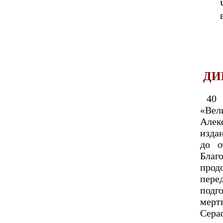
ДИ
40 
«Вел
Алек
изда
до о
Благ
прод
пере
подг
мерт
Сера