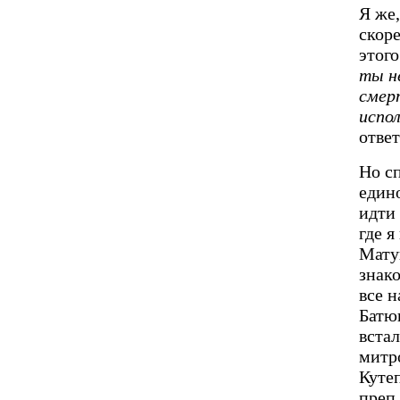
Я же,
скоре
этого
ты не
смерт
испо
ответ
Но сп
един
идти
где 
Мату
знако
все 
Батю
вста
митр
Куте
преп