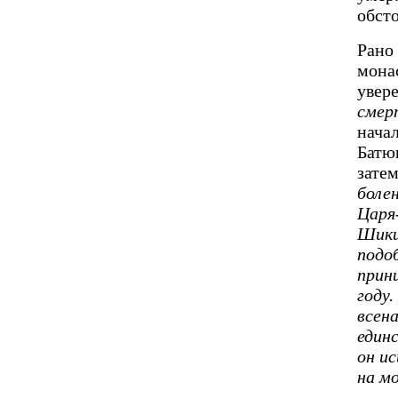
обст
Рано 
мона
увере
смерт
нача
Батю
затем
болен
Царя
Шикин
подо
прин
году
всен
един
он ис
на м