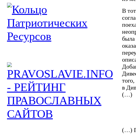
В тот
согла
поех
неоп
была
оказ
переу
опис
Доба
Диве
того,
в Ди
(…)
(…) 