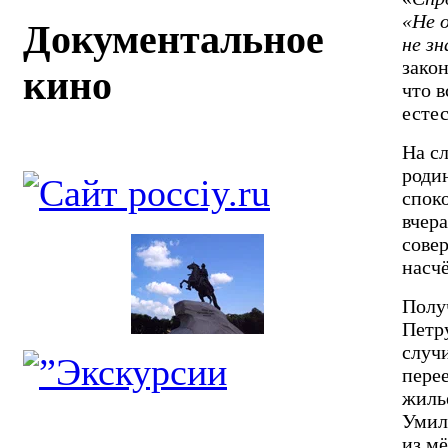
«Не 
Документальное
не зн
зако
кино
что в
естес
На с
родин
спок
вчер
сове
насчё
Получ
Петру
случ
перее
жиль
Умил
из м