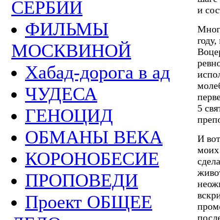
СЕРБИИ
и сос
ФИЛЬМЫ
Мног
году,
МОСКВИНОЙ
Воце
ревн
Хабад-дорога в ад
испо
моле
ЧУДЕСА
перв
5 св
ГЕНОЦИД
преп
ОБМАНЫ ВЕКА
И вот
моих
КОРОНОБЕСИЕ
сдел
живо
ПРОПОВЕДИ
неожи
вскр
Проект ОБЩЕЕ
пром
после