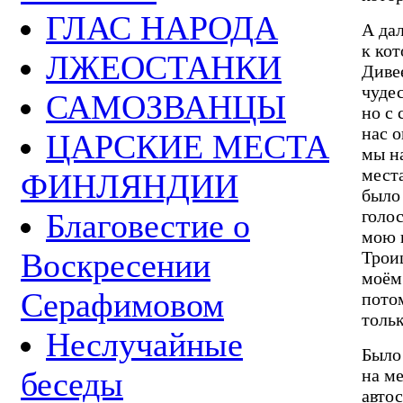
ГЛАС НАРОДА
А да
к ко
ЛЖЕОСТАНКИ
Диве
чуде
САМОЗВАНЦЫ
но с 
нас 
ЦАРСКИЕ МЕСТА
мы на
места
ФИНЛЯНДИИ
было
голо
Благовестие о
мою 
Воскресении
Троиц
моём
Серафимовом
потом
тольк
Неслучайные
Было
на ме
беседы
автос