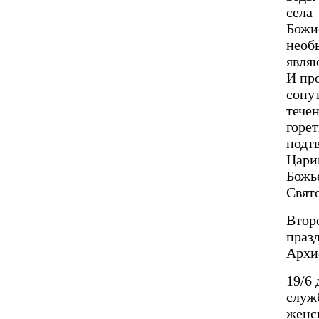
села 
Божи
необ
явля
И пр
сопу
течен
горет
подт
Цари
Божь
Свят
Втор
праз
Архи
19/6
служ
женс