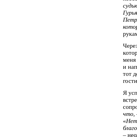
судь
Гурь
Петра
кото
рукам
Чере
кото
меня
и на
тот д
гости
Я усп
встр
сопр
что,
«
Нет
благ
–
нео