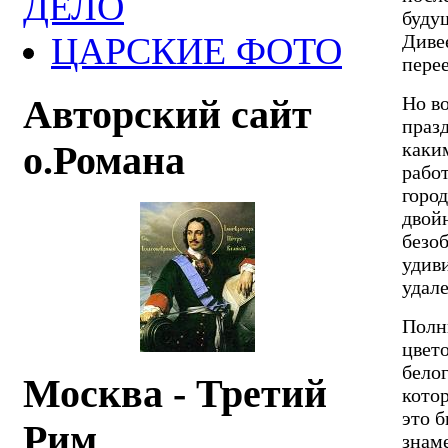
ДЕЛО
буду
Диве
ЦАРСКИЕ ФОТО
пере
Но в
Авторский сайт
праз
каки
о.Романа
работ
горо
двой
безоб
удив
удале
Полн
цвет
бело
Москва - Третий
котор
это 
Рим
знам