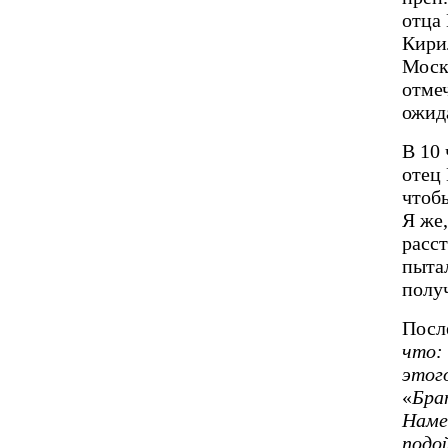
отца
Кири
Моск
отме
ожид
В 10 
отец 
чтобы
Я же,
расст
пытал
полу
После
что: 
этог
«
Бра
Наме
подо