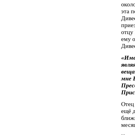
окол
эта п
Диве
прие
отцу 
ему о
Диве
«Име
явля
веща
мне 
Прес
Прис
Отец
ещё 
ближн
месяц