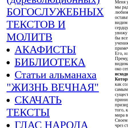
Меня у
мы рад
БОГОСЛУЖЕБНЫХ
любим:
остава
ТЕКСТОВ И
видим 
сердцу
увижу 
МОЛИТВ
бы все
ученик
АКАФИСТЫ
примеч
Его, и
БИБЛИОТЕКА
Премуд
видима
око се
Статьи альманаха
исход
Котор
"ЖИЗНЬ ВЕЧНАЯ"
как со
самым
сущест
СКАЧАТЬ
приним
призир
ТЕКСТЫ
того, 
мира в
Своем 
ГЛАС НАРОДА
чрез с