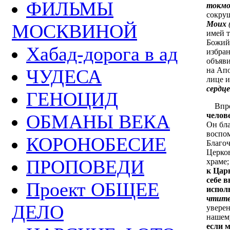
ФИЛЬМЫ
токмо
сокру
Моих
(
МОСКВИНОЙ
имей т
Божий:
Хабад-дорога в ад
избран
объяви
ЧУДЕСА
на Апо
лице и
сердц
ГЕНОЦИД
Впр
ОБМАНЫ ВЕКА
челов
Он бл
воспо
КОРОНОБЕСИЕ
Благо
Церков
ПРОПОВЕДИ
храме
к Цар
себе 
Проект ОБЩЕЕ
испол
чтит
ДЕЛО
увере
нашему
если м