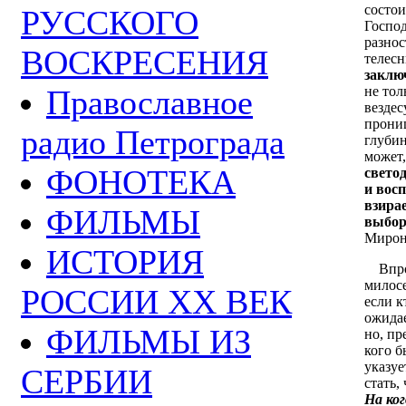
состои
РУССКОГО
Господ
разнос
ВОСКРЕСЕНИЯ
телесн
заключ
Православное
не тол
вездес
прониц
радио Петрограда
глубин
может
ФОНОТЕКА
свето
и вос
взирае
ФИЛЬМЫ
выбор
Мирон
ИСТОРИЯ
Впроч
милосе
РОССИИ ХХ ВЕК
если к
ожидае
ФИЛЬМЫ ИЗ
но, пр
кого б
указуе
СЕРБИИ
стать,
На ког