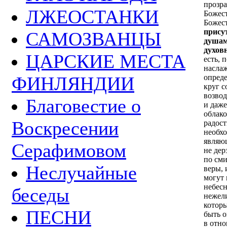
прозр
ЛЖЕОСТАНКИ
Божест
Божест
прису
САМОЗВАНЦЫ
душам,
духов
ЦАРСКИЕ МЕСТА
есть, 
наслаж
ФИНЛЯНДИИ
опреде
круг с
возвод
Благовестие о
и даже
облако
Воскресении
радост
необхо
являющ
Серафимовом
не дер
по сми
Неслучайные
веры, 
могут 
небесн
беседы
нежел
которы
ПЕСНИ
быть о
в отно