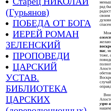
Старец НИКОЛАЙ
меньши
рад бы
(Гурьянов)
радос
своим
ПОБЕДА ОТ БОГА
духовн
спасен
ИЕРЕЙ РОМАН
Может
ожест
ЗЕЛЕНСКИЙ
желаю
воскр
нас
, м
ПРОПОВЕДИ
тоже, 
повиди
ЦАРСКИЙ
полнот
Апост
обетов
УСТАВ.
Воскре
случай
БИБЛИОТЕКА
оправд
Вникн
ЦАРСКИХ
Апосто
узрю в
(дореволюционных)
нашему