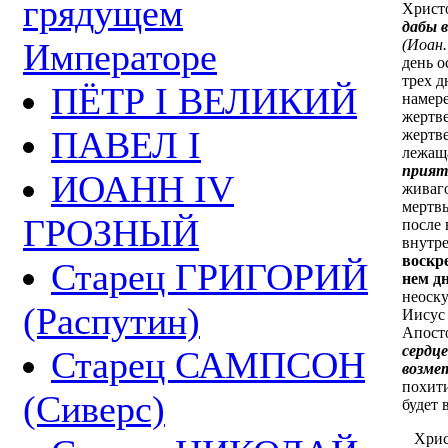
грядущем
Христ
дабы в
Императоре
(Иоан. 
день о
трех д
ПЁТР I ВЕЛИКИЙ
намере
жертве
ПАВЕЛ I
жертв
лежащ
прият
ИОАНН IV
живаго
мертвы
ГРОЗНЫЙ
после 
внутр
воскр
Старец ГРИГОРИЙ
нем д
неоск
(Распутин)
Иисус 
Апост
сердц
Старец САМПСОН
возме
похити
(Сиверс)
будет 
Христи