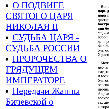
О ПОДВИГЕ
Воис
царь д
СВЯТОГО ЦАРЯ
царя 
досто
НИКОЛАЯ II
воскр
дни б
страх
СУДЬБА ЦАРЯ -
работ
день р
СУДЬБА РОССИИ
был бы
благос
Христ
ПРОРОЧЕСТВА О
Может
ГРЯДУЩЕМ
неблаг
смерти
и воск
ИМПЕРАТОРЕ
благо
освеща
Передачи Жанны
проше
Авраам
воскре
Бичевской о
тех дн
котора