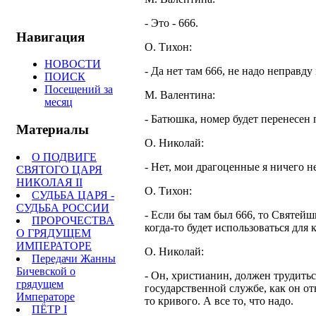
- Это - 666.
Навигация
О. Тихон:
НОВОСТИ
- Да нет там 666, не надо неправду
ПОИСК
Посещений за
М. Валентина:
месяц
- Батюшка, номер будет перенесен п
Материалы
О. Николай:
О ПОДВИГЕ
- Нет,
мои
драгоценные я ничего не
СВЯТОГО ЦАРЯ
НИКОЛАЯ II
О. Тихон:
СУДЬБА ЦАРЯ -
СУДЬБА РОССИИ
- Если бы там был 666, то Святейш
ПРОРОЧЕСТВА
когда-то будет использоваться для
О ГРЯДУЩЕМ
ИМПЕРАТОРЕ
О. Николай:
Передачи Жанны
Бичевской о
- Он, христианин, должен трудиться
грядущем
государственной службе, как он отн
Императоре
то кривого. А все то, что надо.
ПЁТР I