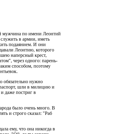
й мужчина по имени Леонтий
 служить в армии, иметь
 жить подаянием. И они
тдавали Леонтию, которого
а шею наперсный крест,
том", через одного:
парень-
таким способом, поэтому
онтьевок
.
то обязательно нужно
 паспорт, шли в милицию и
и даже постриг в
арода было очень много. В
лять и строго сказал: "Раб
ала ему, что она никогда в