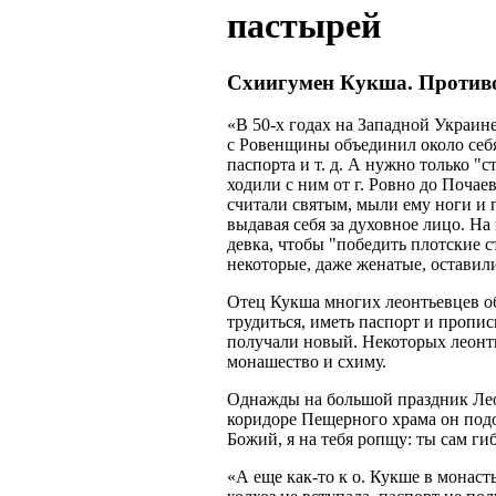
пастырей
Схиигумен
Кукша
. Против
«В 50-х годах на Западной Украине
с
Ровенщины
объединил около себя
паспорта и т. д. А нужно только "
ходили с ним от г. Ровно до
Почаев
считали святым, мыли ему ноги и 
выдавая себя за духовное лицо. На
девка
, чтобы "победить плотские 
некоторые, даже женатые, оставил
Отец
Кукша
многих
леонтьевцев
о
трудиться, иметь паспорт и пропи
получали новый. Некоторых
леонт
монашество и схиму.
Однажды на большой праздник Ле
коридоре Пещерного храма он под
Божий, я на тебя ропщу: ты сам г
«А еще как-то
к
о.
Кукше
в монасты