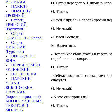
ВЕЛИКИЙ
О.Тихон передает о. Николаю коро
ПАВЕЛ I
ИОАНН IV
О. Тихон:
ГРОЗНЫЙ
Старец
- Отец Кирилл (Павлов) просил пе
ГРИГОРИЙ
О. Николай:
(Распутин)
Старец
- Спаси Господи.
САМПСОН (Сиверс)
Старец
М. Валентина:
НИКОЛАЙ
(Гурьянов)
- Вот сейчас была статья в газете
ПОБЕДА ОТ
подобного не говорил.
БОГА
ИЕРЕЙ РОМАН
О. Тихон:
ЗЕЛЕНСКИЙ
ПРОПОВЕДИ
- Сейчас появилась статья, где го
ЦАРСКИЙ
спасутся.
УСТАВ.
БИБЛИОТЕКА
О. Николай:
ЦАРСКИХ
(дореволюционных)
- А что они приняли?
БОГОСЛУЖЕБНЫХ
ТЕКСТОВ И
О. Тихон:
МОЛИТВ