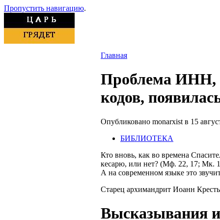
Пропустить навигацию
.
Главная
Проблема ИНН, 
кодов, появилась
Опубликовано monarxist в 15 август,
БИБЛИОТЕКА
Кто вновь, как во времена Спасит
кесарю, или нет? (
Мф
. 22, 17;
Мк
. 
А на современном языке это звучи
Старец архимандрит Иоанн
Крест
Высказывания и