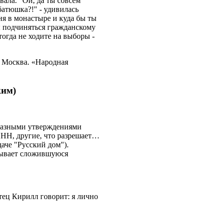
вала. "Ой, да ты
совсем
 батюшка?!" - удивилась
ня в монастыре и куда бы ты
подчиняться гражданскому
 тогда не ходите на выборы -
. Москва. «Народная
ким
)
 разными утверждениями
НН, другие, что разрешает
…
даче "Русский дом").
исывает сложившуюся
Отец Кирилл говорит: я лично