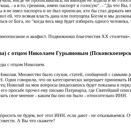
лучала, нигде не прописывалась, на выборы не ходила и не голосо
укша
, - а я-то, грешник, имею паспорт и голосую". - "Да что Вы,
бы я не имел паспорта и не был прописан, кто бы
стал держать ме
нил ей, что всякая власть дана или попущена
Богом
и мы должны 
ться от Бога, но "когда весь мир будет избирать одного человека,
знеописание и акафист. Подвижники благочестия
XX
столетия»
ва
) с отцом Николаем Гурьяновым (
Псковскоезерс
еды с отцом Николаем.
Николая. Множество было слухов, статей, сообщений с самыми
 Одни говорили, что он категорически запрещает принимать И
отец Николай на мои вопросы (видеозапись будет показана в пере
о его просьбе прочел ему письмо Патриарха, где Святейший оп
зать свое мнение - каким бы оно ни было - относительно ИНН.
просить не будем, вот этот ИНН, если дают - не отказываемся. 
о совести. А Вы что скажете?