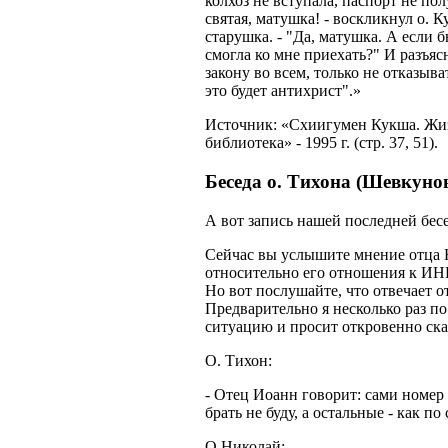
колхоз не вступала, паспорт не по
с
вятая
, матушка! - воскликнул о.
К
старушка. - "Да, матушка. А если 
смогла
ко мне приехать?" И разъяс
закону во всем, только не отказыва
это будет антихрист".»
Источник: «
Схиигумен
Кукша
. Жи
библиотека» - 1995 г. (стр. 37, 51).
Беседа о. Тихона (
Шевкуно
А вот запись нашей последней бес
Сейчас вы услышите мнение отца 
относительно его отношения
к
ИНН.
Н
о вот послушайте, что отвечает 
Предварительно я несколько раз п
ситуацию и просит откровенно ска
О. Тихон:
- Отец Иоанн говорит: сами номер 
брать не буду, а остальные - как п
О.Николай: