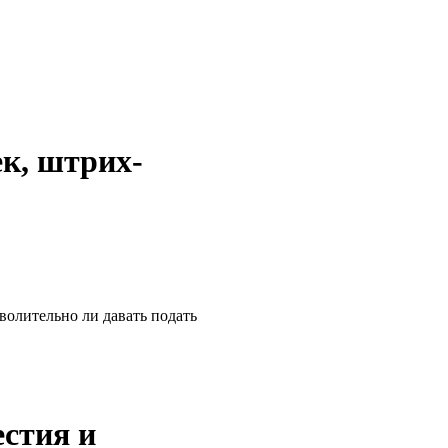
к, штрих-
зволительно ли
давать
подать
стия и