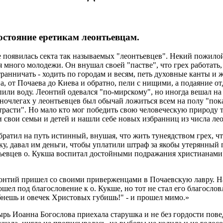
остояние еретикам
леонтьевцам
.
 появилась секта так называемых "
леонтьевцев
". Некий пожило
 много молодежи. Он внушал своей "пастве", что грех работать,
странничать - ходить по городам и весям, петь духовные канты и
а
, от
Почаева
до Киева и обратно, пели с нищими, а подаяние о
пили воду. Леонтий одевался "
по-мирскому
", но иногда вешал н
 ночлегах у
леонтьевцев
был обычай ложиться всем на полу "пока
страсти". Но мало кто мог победить свою человеческую природу 
и свои семьи и детей и нашли себе новых избранниц из числа
ле
братил на путь истинный, внушая, что жить
тунеядством
грех, ч
ску, давал им деньги, чтобы уплатили штраф за якобы утерянный
ьевцев
о.
Кукша
воспитал достойными подражания
христианами
онтий пришел со своими приверженцами в
Почаевскую
лавру. Н
ошел под благословение
к
о.
Кукше
, но тот не стал его благослов
ибнешь и овечек Христовых губишь!" - и прошел мимо
.»
рь Иоанна Богослова приехала старушка и не без гордости повед