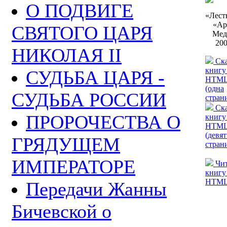
О ПОДВИГЕ
«Лест
«Ар
СВЯТОГО ЦАРЯ
Мед
200
НИКОЛАЯ II
Ска
книгу
СУДЬБА ЦАРЯ -
HTM
(одна
СУДЬБА РОССИИ
стран
Ска
ПРОРОЧЕСТВА О
книгу
HTM
(девят
ГРЯДУЩЕМ
стран
ИМПЕРАТОРЕ
Чит
книгу
HTM
Передачи Жанны
Бичевской о