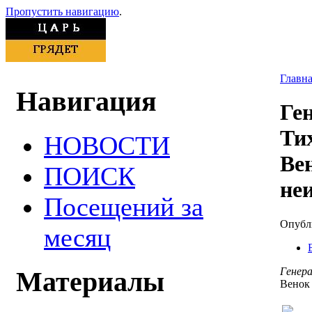
Пропустить навигацию
.
Главн
Навигация
Ге
Ти
НОВОСТИ
Ве
ПОИСК
не
Посещений за
Опубли
месяц
Генера
Материалы
Венок 