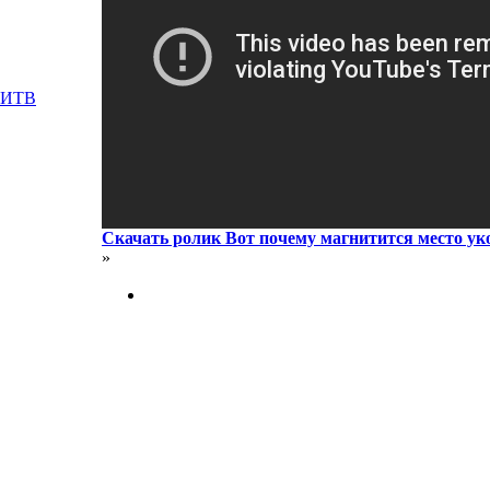
ЛИТВ
Скачать ролик Вот почему магнитится место у
»