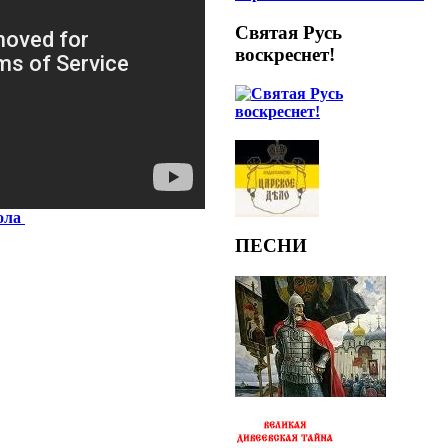
Святая Русь
воскреснет!
кола
ПЕСНИ