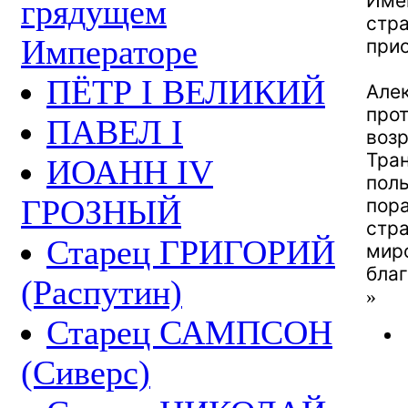
Имен
грядущем
стра
Императоре
при
ПЁТР I ВЕЛИКИЙ
Алек
про
ПАВЕЛ I
воз
Тра
ИОАНН IV
поль
ГРОЗНЫЙ
пора
стр
Старец ГРИГОРИЙ
миро
благ
(Распутин)
»
Старец САМПСОН
(Сиверс)