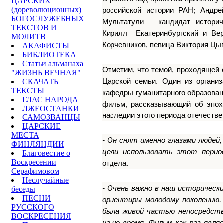
ЦАРСКИХ
(дореволюционных)
российской истории РАН; Андре
БОГОСЛУЖЕБНЫХ
Мультатули – кандидат историч
ТЕКСТОВ И
Кирилл Екатеринбургский и Вер
МОЛИТВ
Корчевников, певица Виктория Цы
АКАФИСТЫ
БИБЛИОТЕКА
Статьи альманаха
Отметим, что темой, проходящей 
"ЖИЗНЬ ВЕЧНАЯ"
Царской семьи. Один из организ
СКАЧАТЬ
ТЕКСТЫ
кафедры гуманитарного образован
ГЛАС НАРОДА
фильм, рассказывающий об эпохе
ЛЖЕОСТАНКИ
наследии этого периода отечестве
САМОЗВАНЦЫ
ЦАРСКИЕ
МЕСТА
- Он снят именно глазами людей
ФИНЛЯНДИИ
цели использовать этот период
Благовестие о
Воскресении
отдела.
Серафимовом
Неслучайные
- Очень важно в наш историческ
беседы
ПЕСНИ
ориентиры молодому поколению,
РУССКОГО
была живой частью непосредств
ВОСКРЕСЕНИЯ
наше время. Фильм как раз явля