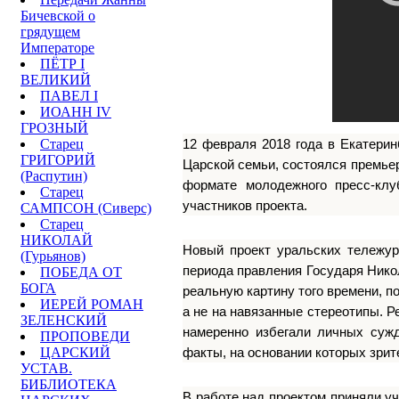
Бичевской о
грядущем
Императоре
ПЁТР I
ВЕЛИКИЙ
ПАВЕЛ I
ИОАНН IV
ГРОЗНЫЙ
Старец
12 февраля 2018 года в Екатери
ГРИГОРИЙ
Царской семьи, состоялся премье
(Распутин)
формате молодежного пресс-клу
Старец
участников проекта.
САМПСОН (Сиверс)
Старец
НИКОЛАЙ
Новый проект уральских тележур
(Гурьянов)
периода правления Государя Нико
ПОБЕДА ОТ
БОГА
реальную картину того времени, п
ИЕРЕЙ РОМАН
а не на навязанные стереотипы. 
ЗЕЛЕНСКИЙ
намеренно избегали личных сужд
ПРОПОВЕДИ
ЦАРСКИЙ
факты, на основании которых зри
УСТАВ.
БИБЛИОТЕКА
В работе над проектом приняли уч