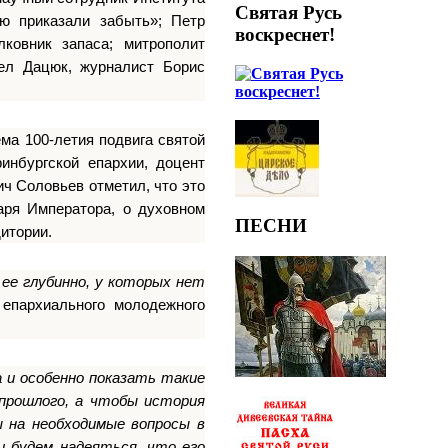
Святая Русь
ую приказали забыть»; Петр
воскреснет!
ковник запаса; митрополит
ел Дацюк, журналист Борис
ма 100-летия подвига святой
инбургской епархии, доцент
ч Соловьев отметил, что это
аря Императора, о духовном
ПЕСНИ
итории.
 ее глубинно, у которых нет
епархиального молодежного
 и особенно показать такие
прошлого, а чтобы история
 на необходимые вопросы в
и будем надеяться, что его