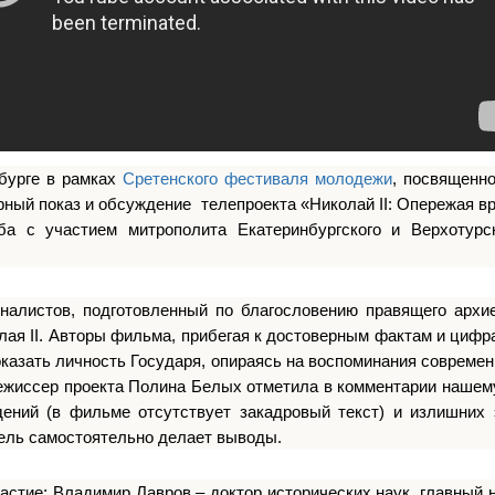
нбурге в рамках
Сретенского фестиваля молодежи
, посвященно
рный показ и обсуждение телепроекта «Николай II: Опережая в
ба с участием митрополита Екатеринбургского и Верхотурс
налистов, подготовленный по благословению правящего архие
лая II. Авторы фильма, прибегая к достоверным фактам и цифр
оказать личность Государя, опираясь на воспоминания современ
Режиссер проекта Полина Белых отметила в комментарии нашему
ений (в фильме отсутствует закадровый текст) и излишних 
тель самостоятельно делает выводы.
астие: Владимир Лавров – доктор исторических наук, главный 