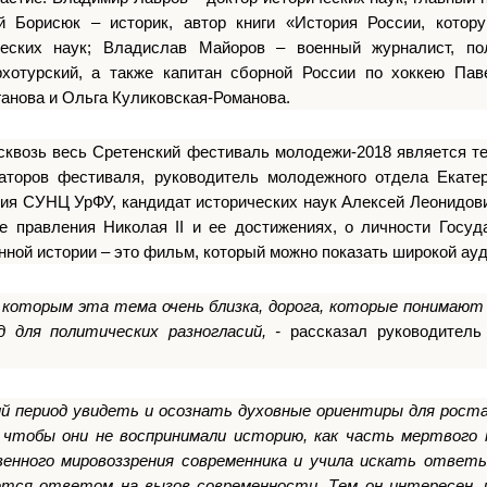
й Борисюк – историк, автор книги «История России, котор
еских наук; Владислав Майоров – военный журналист, пол
хотурский, а также капитан сборной России по хоккею Пав
ганова и Ольга Куликовская-Романова.
сквозь весь Сретенский фестиваль молодежи-2018 является те
аторов фестиваля, руководитель молодежного отдела Екатер
ия СУНЦ УрФУ, кандидат исторических наук Алексей Леонидови
 правления Николая II и ее достижениях, о личности Госуд
нной истории – это фильм, который можно показать широкой ауд
, которым эта тема очень близка, дорога, которые понимают
 для политических разногласий, -
рассказал руководитель 
ий период увидеть и осознать духовные ориентиры для роста
 чтобы они не воспринимали историю, как часть мертвого 
енного мировоззрения современника и учила искать ответы
ется ответом на вызов современности. Тем он интересен, 