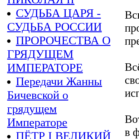
СУДЬБА ЦАРЯ -
Вс
СУДЬБА РОССИИ
пр
ПРОРОЧЕСТВА О
пр
ГРЯДУЩЕМ
Вс
ИМПЕРАТОРЕ
св
Передачи Жанны
ис
Бичевской о
грядущем
Во
Императоре
в 
ПЁТР I ВЕЛИКИЙ