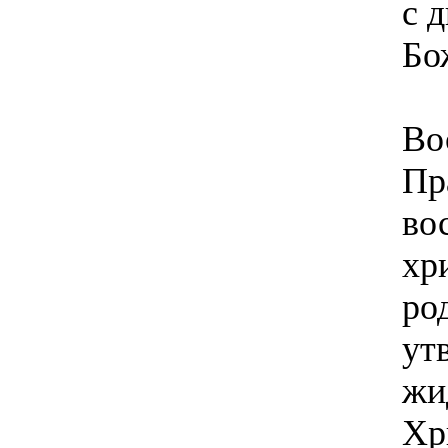
с 
Бо
Во
Пр
во
хр
ро
ут
жи
Хр