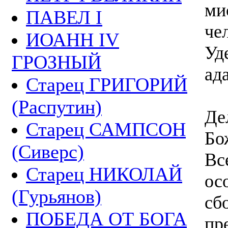
ми
ПАВЕЛ I
че
ИОАНН IV
Уд
ГРОЗНЫЙ
ад
Старец ГРИГОРИЙ
(Распутин)
Де
Старец САМПСОН
Бо
(Сиверс)
Вс
Старец НИКОЛАЙ
ос
(Гурьянов)
сб
ПОБЕДА ОТ БОГА
пр