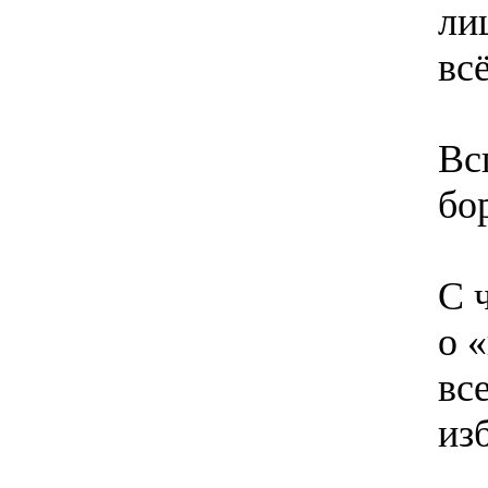
ли
вс
Вс
бо
С 
о 
вс
из