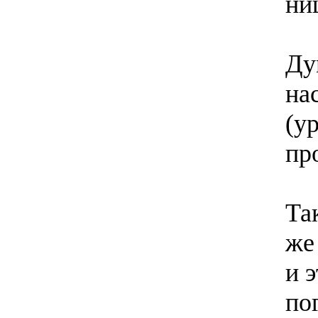
ни
Ду
на
(у
пр
Та
же
и 
по