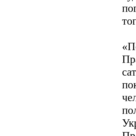
по
тог
«П
Пр
са
по
че
по
Ук
Пр