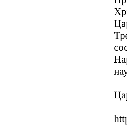
Хр
Ца
Тр
со
На
на
Ца
ht