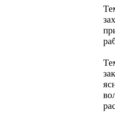
Те
за
пр
ра
Те
за
яс
во
ра