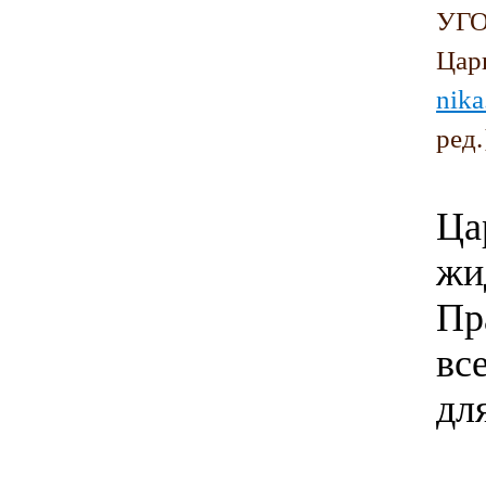
УГО
Цар
nika
ред.
Ца
жи
Пр
вс
дл