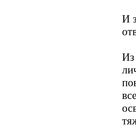
И 
от
Из
ли
по
вс
ос
тя