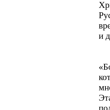
Хр
Ру
вр
и 
(С
«Б
ко
мн
Эт
по