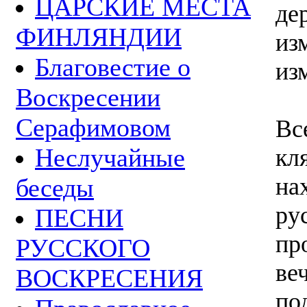
ЦАРСКИЕ МЕСТА
де
ФИНЛЯНДИИ
из
Благовестие о
из
Воскресении
Серафимовом
Вс
Неслучайные
кл
на
беседы
ру
ПЕСНИ
пр
РУССКОГО
ве
ВОСКРЕСЕНИЯ
по