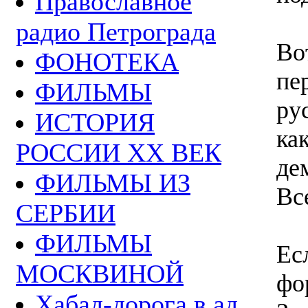
Православное
радио Петрограда
Во
ФОНОТЕКА
пе
ФИЛЬМЫ
ру
ИСТОРИЯ
ка
РОССИИ ХХ ВЕК
де
ФИЛЬМЫ ИЗ
Вс
СЕРБИИ
ФИЛЬМЫ
Ес
МОСКВИНОЙ
фо
Хабад-дорога в ад