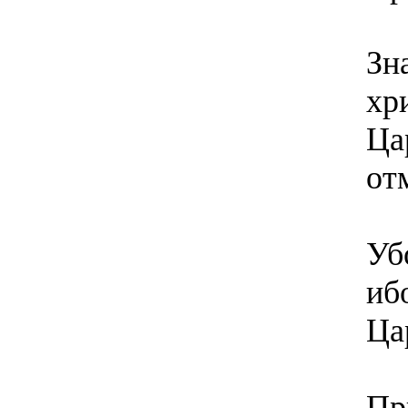
Зн
хр
Ца
от
Уб
иб
Ца
Пр