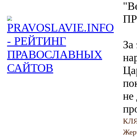
"В
ПР
За
на
Ца
по
не
пр
КЛЯ
Жер