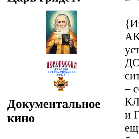
{И
АК
ус
ДО
си
– 
КЛ
Документальное
и 
кино
ещ