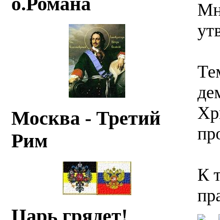
о.Романа
Мн
ут
Те
де
Хр
Москва - Третий
пр
Рим
К 
пр
Царь грядет!