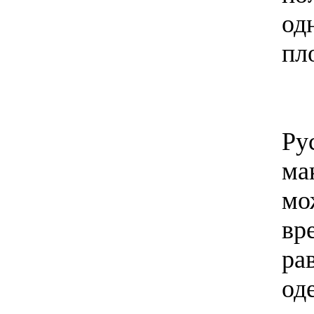
од
пл
Ру
ма
мо
вр
ра
од