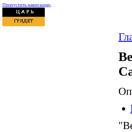
Пропустить навигацию
.
Гл
Ве
Са
Оп
"В