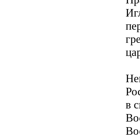
Иг
пе
гр
ца
Не
Ро
в 
Во
Во