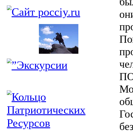
бы
он
пр
По
пр
че
ПО
Мо
об
Го
бе