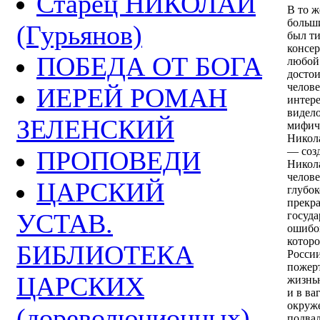
Старец НИКОЛАЙ
В то ж
больши
(Гурьянов)
был т
консер
ПОБЕДА ОТ БОГА
любой 
достои
челове
ИЕРЕЙ РОМАН
интере
видело
ЗЕЛЕНСКИЙ
мифиче
Никола
— соз
ПРОПОВЕДИ
Никол
челов
ЦАРСКИЙ
глубо
прекр
УСТАВ.
госуда
ошибок
которо
БИБЛИОТЕКА
России
пожерт
ЦАРСКИХ
жизнью
и в ва
окруж
(дореволюционных)
подвал