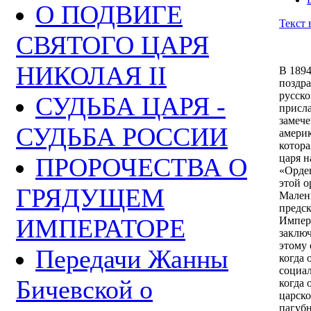
О ПОДВИГЕ
Текст 
СВЯТОГО ЦАРЯ
НИКОЛАЯ II
В 1894
поздра
русско
СУДЬБА ЦАРЯ -
присл
замече
СУДЬБА РОССИИ
амери
котор
царя н
ПРОРОЧЕСТВА О
«Орден
этой о
ГРЯДУЩЕМ
Мален
предск
ИМПЕРАТОРЕ
Импера
заключ
этому 
Передачи Жанны
когда 
социал
Бичевской о
когда 
царско
пагубн