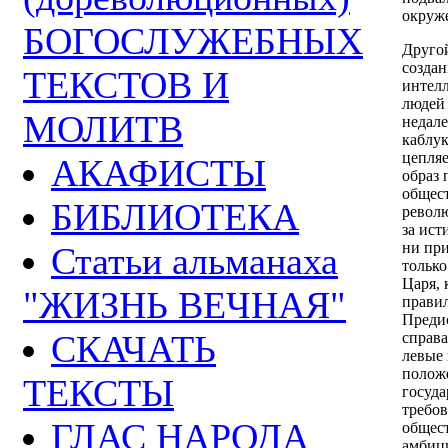
окруж
БОГОСЛУЖЕБНЫХ
Друго
созда
ТЕКСТОВ И
интел
людей 
МОЛИТВ
недале
каблук
цепляе
АКАФИСТЫ
образ 
общест
БИБЛИОТЕКА
револ
за ист
ни пр
Статьи альманаха
только
Царя, 
"ЖИЗНЬ ВЕЧНАЯ"
прави
Предис
СКАЧАТЬ
справа
левые 
положе
ТЕКСТЫ
госуда
требов
ГЛАС НАРОДА
общест
амбици