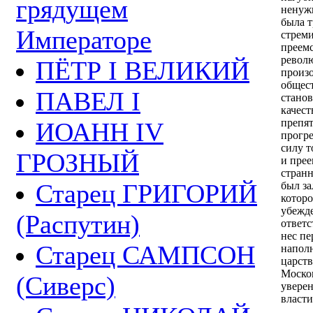
грядущем
ненужн
была т
Императоре
стрем
преемс
револю
ПЁТР I ВЕЛИКИЙ
произо
общест
ПАВЕЛ I
станов
качест
препят
ИОАНН IV
прогре
силу т
ГРОЗНЫЙ
и прее
странн
Старец ГРИГОРИЙ
был з
которо
убежде
(Распутин)
ответс
нес п
Старец САМПСОН
наполн
царст
Москов
(Сиверс)
уверен
власти