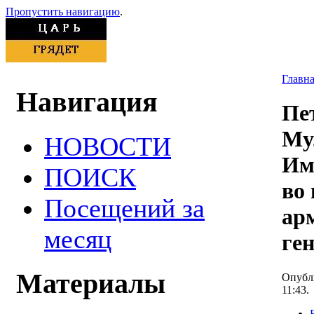
Пропустить навигацию
.
Главн
Навигация
Пе
Му
НОВОСТИ
Им
ПОИСК
во
Посещений за
ар
месяц
ге
Материалы
Опубли
11:43.