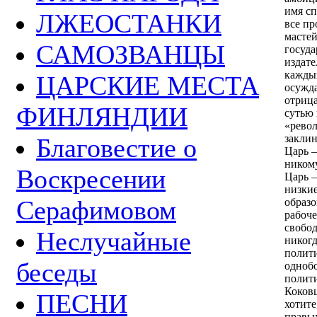
имя сп
ЛЖЕОСТАНКИ
все пр
мастей
САМОЗВАНЦЫ
госуд
издате
каждый
ЦАРСКИЕ МЕСТА
осужд
отриц
ФИНЛЯНДИИ
сутью 
«рево
закли
Благовестие о
Царь 
никому
Воскресении
Царь 
низкие
Серафимовом
образ
рабоче
свобод
Неслучайные
никогд
полити
беседы
однобо
полити
Коковц
ПЕСНИ
хотите
правых