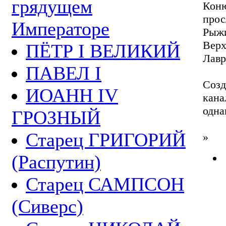
грядущем
Кон
прос
Императоре
Рыж
Вер
ПЁТР I ВЕЛИКИЙ
Лавр
ПАВЕЛ I
Созд
ИОАНН IV
кана
одна
ГРОЗНЫЙ
Старец ГРИГОРИЙ
»
(Распутин)
Старец САМПСОН
(Сиверс)