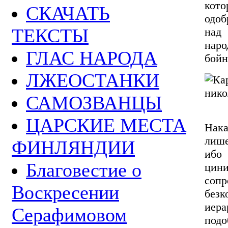
кото
СКАЧАТЬ
одоб
ТЕКСТЫ
над
наро
ГЛАС НАРОДА
бойн
ЛЖЕОСТАНКИ
САМОЗВАНЦЫ
ЦАРСКИЕ МЕСТА
Нак
лише
ФИНЛЯНДИИ
ибо
Благовестие о
цин
сопр
Воскресении
без
иер
Серафимовом
под