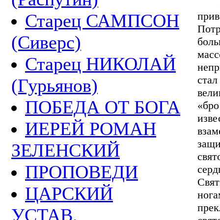
27 
прив
Старец САМПСОН
Потр
(Сиверс)
бол
масс
Старец НИКОЛАЙ
непр
стал
(Гурьянов)
вел
ПОБЕДА ОТ БОГА
«бро
изв
ИЕРЕЙ РОМАН
взам
защ
ЗЕЛЕНСКИЙ
свят
ПРОПОВЕДИ
серд
Свят
ЦАРСКИЙ
нога
пре
УСТАВ.