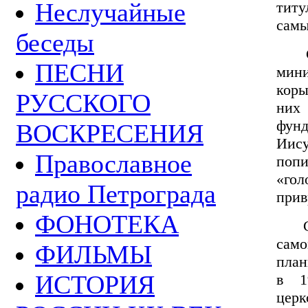
Неслучайные
титу
самы
беседы
Сам
ПЕСНИ
мин
коры
РУССКОГО
них 
фунд
ВОСКРЕСЕНИЯ
Иис
Православное
попи
«го
радио Петрограда
прив
ФОНОТЕКА
Сме
сам
ФИЛЬМЫ
план
ИСТОРИЯ
в 1
церк