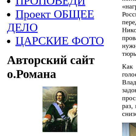
ПРОПОВЕДИ
«наг
Проект ОБЩЕЕ
Рос
пере
ДЕЛО
Ник
пров
ЦАРСКИЕ ФОТО
нужн
тюрь
Авторский сайт
Как
о.Романа
голо
Влад
задо
про
раз,
сниз