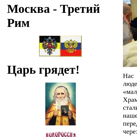
Москва - Третий
Рим
Царь грядет!
Нас 
люде
«ма
Храм
стал
наше
пере
чер