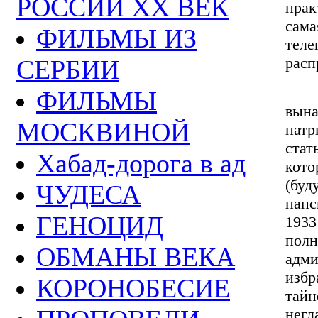
РОССИИ ХХ ВЕК
прак
сама
ФИЛЬМЫ ИЗ
теле
расп
СЕРБИИ
Соз
ФИЛЬМЫ
вын
МОСКВИНОЙ
патр
ста
Хабад-дорога в ад
кото
(буд
ЧУДЕСА
пап
ГЕНОЦИД
193
пол
ОБМАНЫ ВЕКА
адм
избр
КОРОНОБЕСИЕ
тай
негл