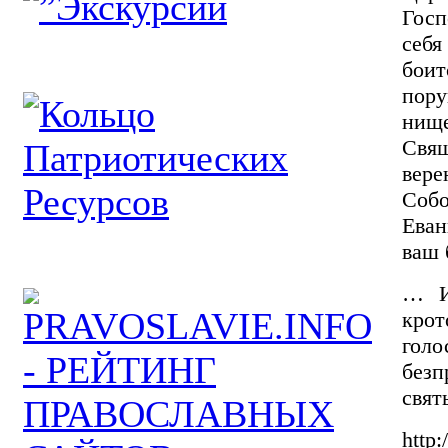
Госп
себя
бои
пору
нищ
Свящ
вер
Соб
Еван
ваш 
… И
крот
гол
безп
свят
http: