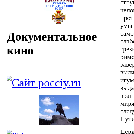
стр
чело
прот
умы 
само
Документальное
слаб
кино
грез
рим
зав
выли
игу
выда
вра
мир
сле
Пути
Церк