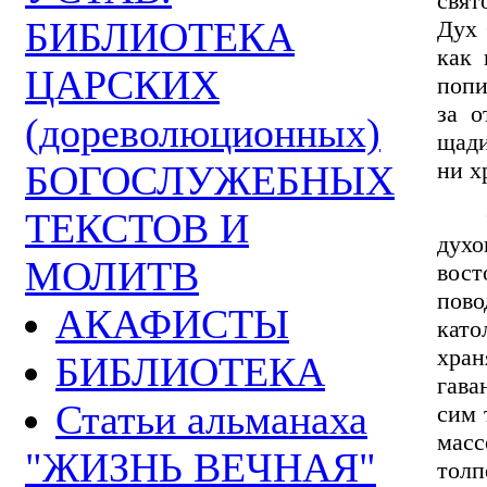
свят
БИБЛИОТЕКА
Дух 
как 
ЦАРСКИХ
попи
за о
(дореволюционных)
щади
ни х
БОГОСЛУЖЕБНЫХ
Сей
ТЕКСТОВ И
дух
МОЛИТВ
вост
пово
АКАФИСТЫ
кат
хра
БИБЛИОТЕКА
гава
Статьи альманаха
сим 
масс
"ЖИЗНЬ ВЕЧНАЯ"
толп