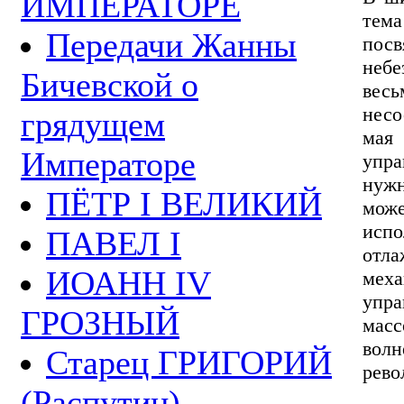
ИМПЕРАТОРЕ
тема
Передачи Жанны
пос
небе
Бичевской о
вес
несо
грядущем
мая
Императоре
упра
нужн
ПЁТР I ВЕЛИКИЙ
може
исп
ПАВЕЛ I
отл
ИОАНН IV
мех
упра
ГРОЗНЫЙ
мас
вол
Старец ГРИГОРИЙ
рево
(Распутин)