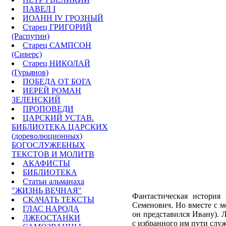
ПАВЕЛ I
ИОАНН IV ГРОЗНЫЙ
Старец ГРИГОРИЙ
(Распутин)
Старец САМПСОН
(Сиверс)
Старец НИКОЛАЙ
(Гурьянов)
ПОБЕДА ОТ БОГА
ИЕРЕЙ РОМАН
ЗЕЛЕНСКИЙ
ПРОПОВЕДИ
ЦАРСКИЙ УСТАВ.
БИБЛИОТЕКА ЦАРСКИХ
(дореволюционных)
БОГОСЛУЖЕБНЫХ
ТЕКСТОВ И МОЛИТВ
АКАФИСТЫ
БИБЛИОТЕКА
Статьи альманаха
"ЖИЗНЬ ВЕЧНАЯ"
Фантастическая история
СКАЧАТЬ ТЕКСТЫ
Семенович. Но вместе с м
ГЛАС НАРОДА
он представился Ивану). 
ЛЖЕОСТАНКИ
с избранного им пути слу