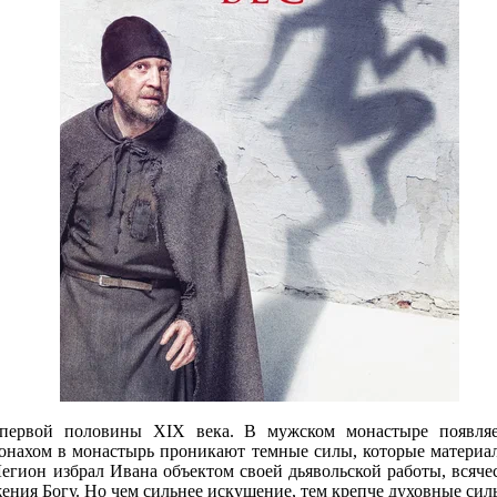
 первой половины XIX века. В мужском монастыре появля
онахом в монастырь проникают темные силы, которые материал
Легион избрал Ивана объектом своей дьявольской работы, всяче
жения Богу. Но чем сильнее искушение, тем крепче духовные сил