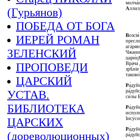
молча́
(Гурьянов)
А
ллилу
ПОБЕДА ОТ БОГА
В
озсія
ИЕРЕЙ РОМАН
пресло
ага́ря
ЗЕЛЕНСКИЙ
Чжаниб
цари́цѣ
ПРОПОВЕДИ
Врача́ 
зрѣ́ніе
таково
ЦАРСКИЙ
Р
а́дуй
УСТАВ.
ра́дуй
си́лы Б
БИБЛИОТЕКА
Р
а́дуй
исполн
ЦАРСКИХ
Іису́со
Р
а́дуй
(дореволюционных)
ра́дуй