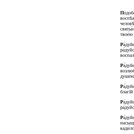
П
одоба
воспѣва
человѣ
святы́
твое́ю 
Р
а́дуй
ра́дуй
воспал
Р
а́дуй
возлюб
душе́ю
Р
а́дуй
благíй
Р
а́дуй
ра́дуйс
Р
а́дуй
насыща
кади́ло