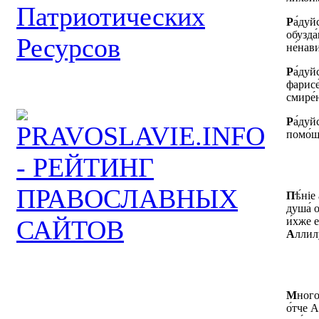
Р
а́дуй
обузда́
не́нав
Р
а́дуй
фарисе
смире́н
Р
а́дуй
помо́щ
П
ѣ́ніе
душа́ 
и́хже 
А
ллилу
М
ного
о́тче 