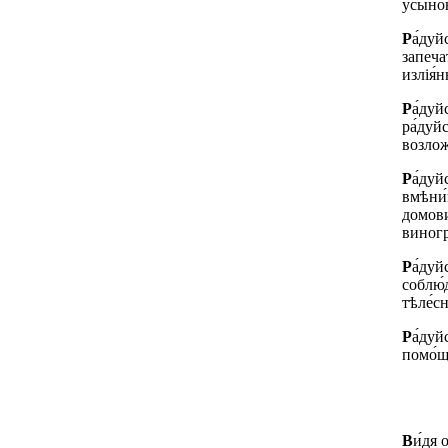
усыно
Р
а́дуй
запечат
излія́
Р
а́дуй
ра́дуй
возлож
Р
а́дуй
вмѣни́
домови́
виногр
Р
а́дуй
соблю́
тѣле́с
Р
а́дуй
помо́щ
В
и́дя 