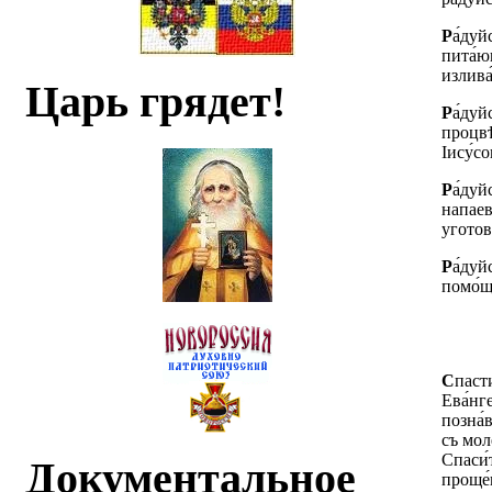
Р
а́дуй
пита́ю
излива
Царь грядет!
Р
а́дуй
процвѣт
Іису́с
Р
а́дуй
напаев
уготов
Р
а́дуй
помо́щ
С
пасти
Ева́нге
позна́
съ мол
Спаси́
Документальное
проще́н