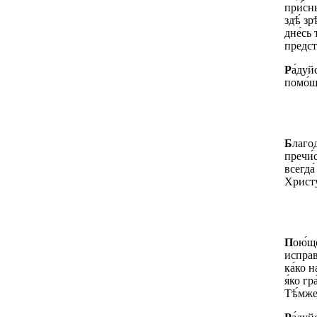
при́сны
здѣ́ зр
дне́сь 
предст
Р
а́дуй
помо́щ
Б
лагод
пречи́
всегда
Христу
П
ою́ще
исправ
ка́ко н
я́ко гр
Тѣ́мже