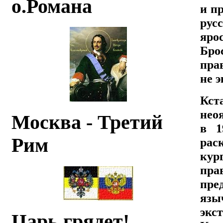
о.Романа
и п
рус
яро
Бро
пра
не э
Кст
нео
Москва - Третий
в 1
Рим
рас
кур
пра
пре
язы
экс
Царь грядет!