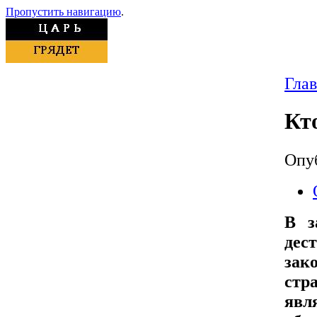
Пропустить навигацию
.
Гла
Кт
Опуб
В з
дес
зак
стр
явл