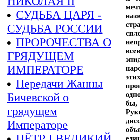
НИКОЛАЯ II
меч
СУДЬБА ЦАРЯ -
наз
стр
СУДЬБА РОССИИ
спл
ПРОРОЧЕСТВА О
неп
все
ГРЯДУЩЕМ
эпи
ИМПЕРАТОРЕ
нар
эти
Передачи Жанны
про
одн
Бичевской о
бы,
грядущем
Рук
дис
Императоре
объ
ПЁТР I ВЕЛИКИЙ
еди