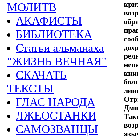
кри
МОЛИТВ
воз
АКАФИСТЫ
обр
пра
БИБЛИОТЕКА
соо
Статьи альманаха
дох
ре
"ЖИЗНЬ ВЕЧНАЯ"
нео
СКАЧАТЬ
кни
бол
ТЕКСТЫ
лин
Отр
ГЛАС НАРОДА
Дми
ЛЖЕОСТАНКИ
Та
воз
САМОЗВАНЦЫ
язы