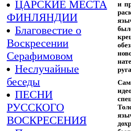
ЦАРСКИЕ МЕСТА
и п
рас
ФИНЛЯНДИИ
язы
Благовестие о
был
кр
Воскресении
обе
нов
Серафимовом
нат
Неслучайные
руг
беседы
Сам
иде
ПЕСНИ
спе
РУССКОГО
Тол
язы
ВОСКРЕСЕНИЯ
дох