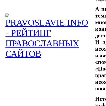
А и
тем
мно
ко
дес
И з
нео
изв
«по
«По
вра
нео
вовс
Исто
rask