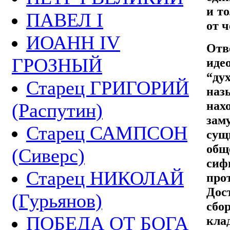
и т
ПАВЕЛ I
от ч
ИОАНН IV
Отв
ГРОЗНЫЙ
иде
“ду
Старец ГРИГОРИЙ
наз
нах
(Распутин)
зам
Старец САМПСОН
сущ
общ
(Сиверс)
сиф
Старец НИКОЛАЙ
прот
Дос
(Гурьянов)
сбо
ПОБЕДА ОТ БОГА
кла