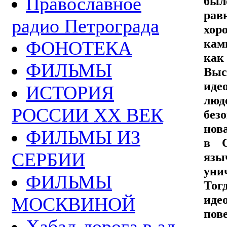
Православное
был
рав
радио Петрограда
хор
кам
ФОНОТЕКА
как
ФИЛЬМЫ
Выс
иде
ИСТОРИЯ
люд
РОССИИ ХХ ВЕК
без
нов
ФИЛЬМЫ ИЗ
в С
СЕРБИИ
язы
уни
ФИЛЬМЫ
Тог
иде
МОСКВИНОЙ
пове
Хабад-дорога в ад