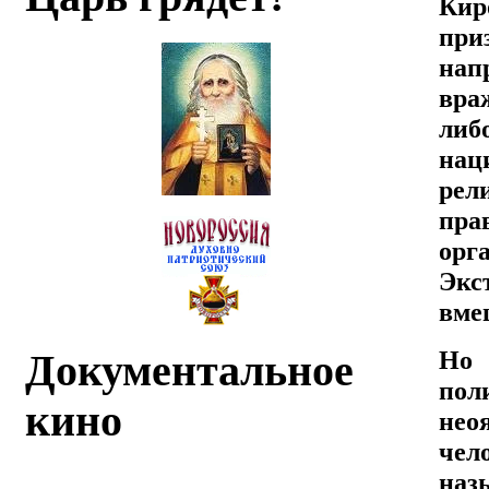
Кир
при
нап
вра
либ
нац
ре
пра
орг
Экс
вме
Но 
Документальное
по
кино
нео
чел
наз