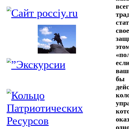
все
тра
ста
сво
защ
это
«по
есл
ваш
бы 
дей
ко
упр
кот
ока
одн