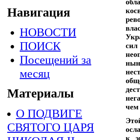
обл
Навигация
кос
рев
вла
НОВОСТИ
Укр
ПОИСК
си
нео
Посещений за
ны
месяц
нес
общ
дес
Материалы
нег
чем
О ПОДВИГЕ
Это
СВЯТОГО ЦАРЯ
осл
к э