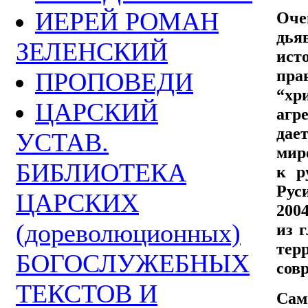
ИЕРЕЙ РОМАН
Оче
дья
ЗЕЛЕНСКИЙ
ист
пр
ПРОПОВЕДИ
“хр
ЦАРСКИЙ
агр
дае
УСТАВ.
мир
БИБЛИОТЕКА
к р
Рус
ЦАРСКИХ
200
(дореволюционных)
из 
тер
БОГОСЛУЖЕБНЫХ
сов
ТЕКСТОВ И
Сам