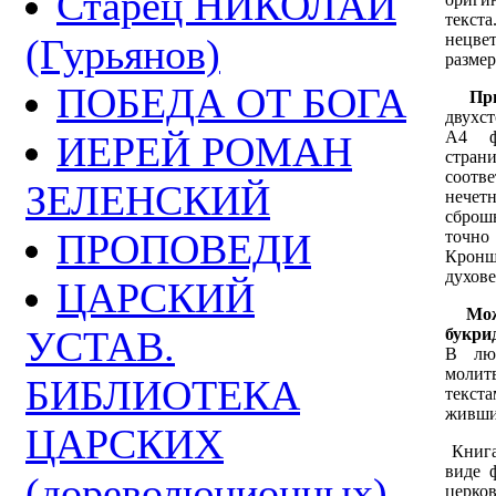
Старец НИКОЛАЙ
текст
нецве
(Гурьянов)
размер
ПОБЕДА ОТ БОГА
Пр
двухс
А4 фо
ИЕРЕЙ РОМАН
стра
соот
ЗЕЛЕНСКИЙ
нече
сброш
ПРОПОВЕДИ
точно
Кроншт
духове
ЦАРСКИЙ
Мо
УСТАВ.
букри
В лю
молит
БИБЛИОТЕКА
текст
живши
ЦАРСКИХ
Книга
виде 
(дореволюционных)
церко