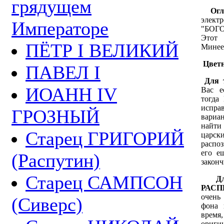
грядущем
Ог
элек
Императоре
"БОГО
Этот 
ПЁТР I ВЕЛИКИЙ
Минее
Цветн
ПАВЕЛ I
Для 
ИОАНН IV
Вас е
тогда
испра
ГРОЗНЫЙ
вариан
найти
Старец ГРИГОРИЙ
царск
распо
его е
(Распутин)
законч
Старец САМПСОН
Д
РАС
очень 
(Сиверс)
фона 
время
ориги