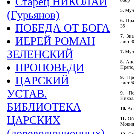
Старец НИКОЛАЙ
обор
5.
Муч
(Гурьянов)
6.
Пра
ПОБЕДА ОТ БОГА
35
7.
Зна
ИЕРЕЙ РОМАН
лист 3
ЗЕЛЕНСКИЙ
7.
Муч
8.
Апо
ПРОПОВЕДИ
Препод
ЦАРСКИЙ
9.
Пр
лист 5
УСТАВ.
9.
Пе
Никола
БИБЛИОТЕКА
10.
Ап
ЦАРСКИХ
11.
Об
Мокия.
(дореволюционных)