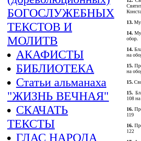
12.
Св
Свя
БОГОСЛУЖЕБНЫХ
Конста
13.
Му
ТЕКСТОВ И
14.
Му
МОЛИТВ
обор.
14.
Бл
АКАФИСТЫ
на обо
БИБЛИОТЕКА
15.
Пр
на обо
Статьи альманаха
15.
Свя
"ЖИЗНЬ ВЕЧНАЯ"
15.
Бл
108 на
СКАЧАТЬ
16.
Пр
119
ТЕКСТЫ
16.
Пр
122
ГЛАС НАРОДА