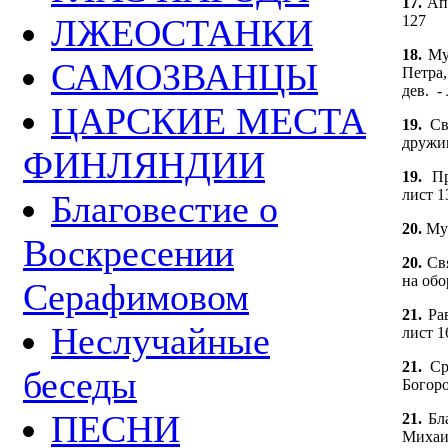
17.
Ап
ЛЖЕОСТАНКИ
127
18.
Му
САМОЗВАНЦЫ
Петра,
дев. -
ЦАРСКИЕ МЕСТА
19.
Св
дружин
ФИНЛЯНДИИ
19.
П
лист 1
Благовестие о
20.
Муч
Воскресении
20.
Св
на обо
Серафимовом
21.
Ра
Неслучайные
лист 1
21.
Ср
беседы
Богоро
ПЕСНИ
21.
Бл
Михаил