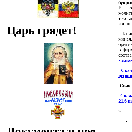
букри
В лю
молит
текст
живши
Царь грядет!
Кни
минея,
оригин
в фор
соот
компа
С
кач
церко
С
кача
Скача
21.6 
»
Документальное