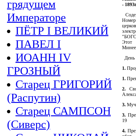
грядущем
- 1893г
Императоре
Соде
Номе
церко
ПЁТР I ВЕЛИКИЙ
элек
"БОГО
ПАВЕЛ I
Этот 
Минее
ИОАНН IV
День
ГРОЗНЫЙ
1.
Про
1.
Преп
Старец ГРИГОРИЙ
2.
Св
(Распутин)
Алекса
3.
Муч
Старец САМПСОН
3.
Пре
(Сиверс)
19
4.
Пре