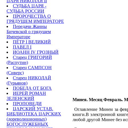
ЦАРЯ НИКОЛАЯ II
СУДЬБА ЦАРЯ -
СУДЬБА РОССИИ
ПРОРОЧЕСТВА О
ГРЯДУЩЕМ ИМПЕРАТОРЕ
Передачи Жанны
Бичевской о грядущем
Императоре
ПЁТР I ВЕЛИКИЙ
ПАВЕЛ I
ИОАНН IV ГРОЗНЫЙ
Старец ГРИГОРИЙ
(Распутин)
Старец САМПСОН
(Сиверс)
Старец НИКОЛАЙ
(Гурьянов)
ПОБЕДА ОТ БОГА
ИЕРЕЙ РОМАН
ЗЕЛЕНСКИЙ
Минея. Месяц Февраль. Мо
ПРОПОВЕДИ
ЦАРСКИЙ УСТАВ.
Оглавление Минеи за февр
БИБЛИОТЕКА ЦАРСКИХ
книги.В электронной книге
(дореволюционных)
любой другой Минее без ис
БОГОСЛУЖЕБНЫХ