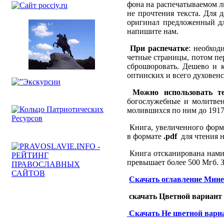
фона на распечатываемом ли
не прочтения текста. Для 
оригинал предложенный дл
напишите нам.
При распечатке
: необход
четные страницы, потом пе
сброшюровать. Дешево и к
оптинских и всего духовенс
Можно использовать т
богослужебные и молитвен
молившихся по ним до 1917
Книга, увеличенного форма
в формате
.pdf
для чтения 
Книга отсканирована нами 
превышает более 500 Мгб. 
С
качать оглавление Мине
скачать Цветной вариант (
C
качать Не цветной вариан