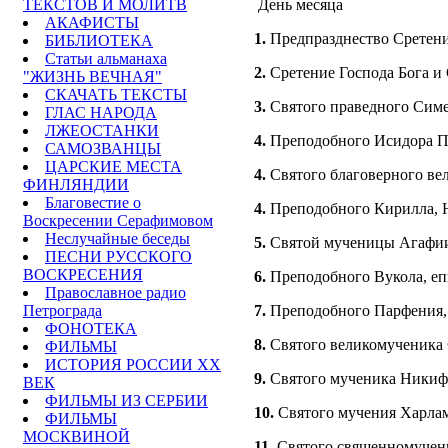
ТЕКСТОВ И МОЛИТВ
День месяца
АКАФИСТЫ
1.
Предпразднество Сретени
БИБЛИОТЕКА
Статьи альманаха
2.
Сретение Господа Бога и 
"ЖИЗНЬ ВЕЧНАЯ"
СКАЧАТЬ ТЕКСТЫ
3.
Святого праведного Симе
ГЛАС НАРОДА
ЛЖЕОСТАНКИ
4.
Преподобного Исидора Пи
САМОЗВАНЦЫ
ЦАРСКИЕ МЕСТА
4.
Святого благоверного вели
ФИНЛЯНДИИ
Благовестие о
4.
Преподобного Кирилла, Но
Воскресении Серафимовом
Неслучайные беседы
5.
Святой мученицы Агафии.
ПЕСНИ РУССКОГО
ВОСКРЕСЕНИЯ
6.
Преподобного Вукола, еп
Православное радио
Петрограда
7.
Преподобного Парфения, 
ФОНОТЕКА
8.
Святого великомученика 
ФИЛЬМЫ
ИСТОРИЯ РОССИИ ХХ
9.
Святого мученика Никифо
ВЕК
ФИЛЬМЫ ИЗ СЕРБИИ
10.
Святого мучения Харлам
ФИЛЬМЫ
МОСКВИНОЙ
11.
Святого священномучени