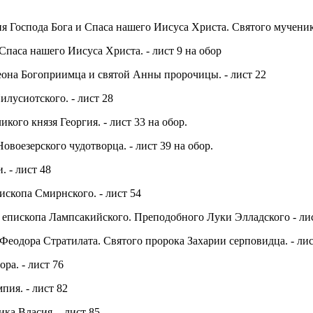
я Господа Бога и Спаса нашего Иисуса Христа. Святого мученика
Спаса нашего Иисуса Христа. - лист 9 на обор
она Богоприимца и святой Анны пророчицы. - лист 22
лусиотского. - лист 28
кого князя Георгия. - лист 33 на обор.
воезерского чудотворца. - лист 39 на обор.
 - лист 48
ископа Смирнского. - лист 54
епископа Лампсакийского. Преподобного Луки Элладского - лис
Феодора Стратилата. Святого пророка Захарии серповидца. - лис
ра. - лист 76
пия. - лист 82
ка Власия. - лист 85