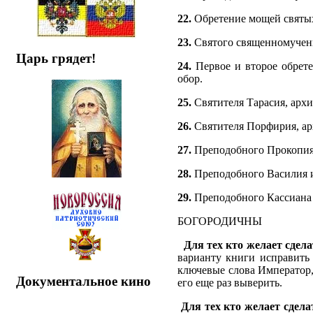
22.
Обретение мощей святых
23.
Святого священномучени
Царь грядет!
24.
Первое и второе обрете
обор.
25.
Святителя Тарасия, архи
26.
Святителя Порфирия, арх
27.
Преподобного Прокопия 
28.
Преподобного Василия и
29.
Преподобного Кассиана 
БОГОРОДИЧНЫ
Для тех кто желает сдел
варианту книги исправить 
ключевые слова Император,
Документальное кино
его еще раз выверить.
Для тех кто желает сд