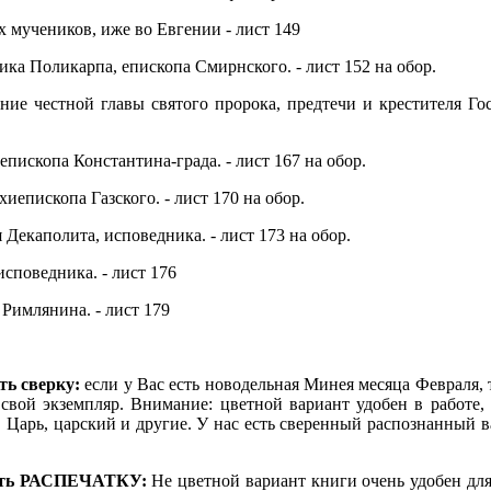
 мучеников, иже во Евгении - лист 149
ка Поликарпа, епископа Смирнского. - лист 152 на обор.
ние честной главы святого пророка, предтечи и крестителя Го
епископа Константина-града. - лист 167 на обор.
иепископа Газского. - лист 170 на обор.
Декаполита, исповедника. - лист 173 на обор.
споведника. - лист 176
Римлянина. - лист 179
ать сверку:
если у Вас есть новодельная Минея месяца Февраля,
свой экземпляр. Внимание: цветной вариант удобен в работе, 
 Царь, царский и другие. У нас есть сверенный распознанный в
елать РАСПЕЧАТКУ:
Не цветной вариант книги очень удобен для 