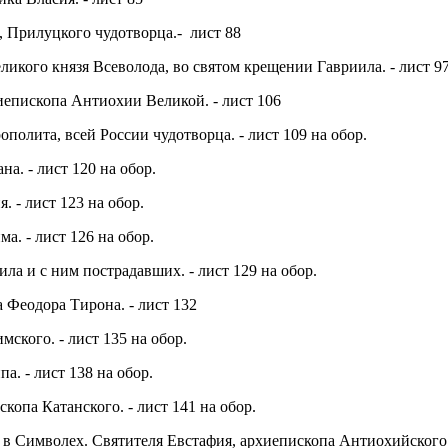
 Прилуцкого чудотворца.- лист 88
ликого князя Всеволода, во святом крещении Гавриила. - лист 97
иепископа Антиохии Великой. - лист 106
полита, всей России чудотворца. - лист 109 на обор.
а. - лист 120 на обор.
 - лист 123 на обор.
а. - лист 126 на обор.
а и с ним пострадавших. - лист 129 на обор.
 Феодора Тирона. - лист 132
мского. - лист 135 на обор.
а. - лист 138 на обор.
копа Катанского. - лист 141 на обор.
в Символех. Святителя Евстафия, архиепископа Антиохийского. 