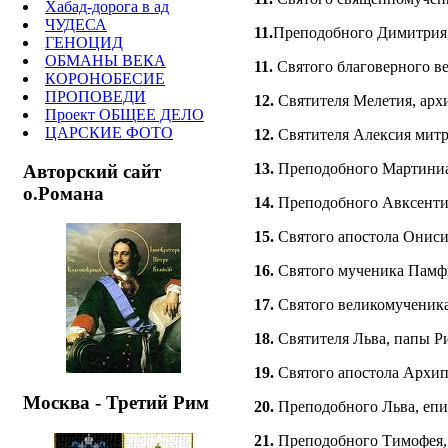
Хабад-дорога в ад
ЧУДЕСА
11.
Преподобного Димитрия,
ГЕНОЦИД
ОБМАНЫ ВЕКА
11.
Святого благоверного ве
КОРОНОБЕСИЕ
ПРОПОВЕДИ
12.
Святителя Мелетия, арх
Проект ОБЩЕЕ ДЕЛО
ЦАРСКИЕ ФОТО
12.
Святителя Алексия митро
13.
Преподобного Мартиниан
Авторский сайт
о.Романа
14.
Преподобного Авксентия.
15.
Святого апостола Онисим
16.
Святого мученика Памфил
17.
Святого великомученика
18.
Святителя Льва, папы Ри
19.
Святого апостола Архипп
Москва - Третий Рим
20.
Преподобного Льва, епис
21.
Преподобного Тимофея, 