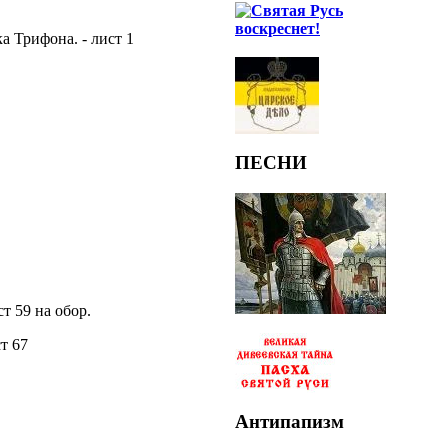
 Трифона. - лист 1
ПЕСНИ
т 59 на обор.
т 67
Антипапизм