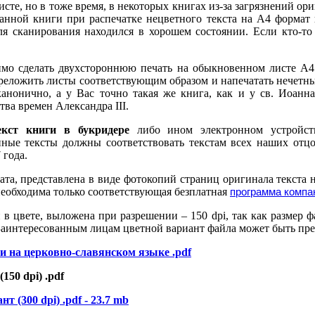
сте, но в тоже время, в некоторых книгах из-за загрязнений о
данной книги при распечатке нецветного текста на А4 формат 
я сканирования находился в хорошем состоянии. Если кто-то 
имо сделать двухстороннюю печать на обыкновенном листе А4 
реложить листы соответствующим образом и напечатать нечетны
анонично, а у Вас точно такая же книга, как и у св. Иоанна
тва времен Александра III.
екст книги в букридере
либо ином электронном устройс
ные тексты должны соответствовать текстам всех наших от
 года.
та, представлена в виде фотокопий страниц оригинала текста 
необходима только соответствующая безплатная
программа компа
в цвете, выложена при разрешении – 150 dpi, так как размер фа
Заинтересованным лицам цветной вариант файла может быть пре
и на церковно-славянском языке .pdf
150 dpi) .pdf
т (300 dpi) .pdf - 23.7 mb